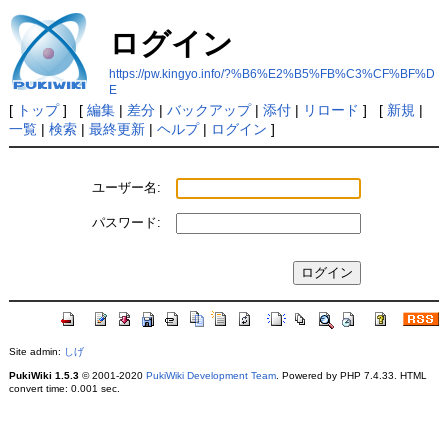
ログイン
https://pw.kingyo.info/?%B6%E2%B5%FB%C3%CF%BF%D
E
[
トップ
] [
編集
|
差分
|
バックアップ
|
添付
|
リロード
] [
新規
|
一覧
|
検索
|
最終更新
|
ヘルプ
|
ログイン
]
ユーザー名:
パスワード:
Site admin:
しげ
PukiWiki 1.5.3
© 2001-2020
PukiWiki Development Team
. Powered by PHP 7.4.33. HTML
convert time: 0.001 sec.