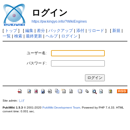
ログイン
https://pw.kingyo.info/?WikiEngines
[
トップ
] [
編集
|
差分
|
バックアップ
|
添付
|
リロード
] [
新規
|
一覧
|
検索
|
最終更新
|
ヘルプ
|
ログイン
]
ユーザー名:
パスワード:
Site admin:
しげ
PukiWiki 1.5.3
© 2001-2020
PukiWiki Development Team
. Powered by PHP 7.4.33. HTML
convert time: 0.001 sec.