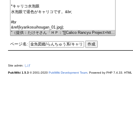
ページ名:
Site admin:
しげ
PukiWiki 1.5.3
© 2001-2020
PukiWiki Development Team
. Powered by PHP 7.4.33. HTML c