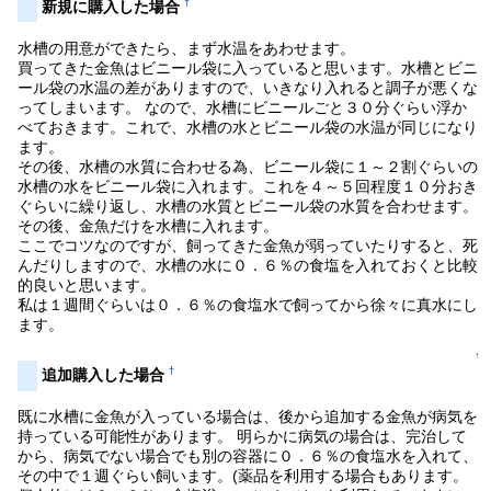
†
新規に購入した場合
水槽の用意ができたら、まず水温をあわせます。
買ってきた金魚はビニール袋に入っていると思います。水槽とビニ
ール袋の水温の差がありますので、いきなり入れると調子が悪くな
ってしまいます。 なので、水槽にビニールごと３０分ぐらい浮か
べておきます。これで、水槽の水とビニール袋の水温が同じになり
ます。
その後、水槽の水質に合わせる為、ビニール袋に１～２割ぐらいの
水槽の水をビニール袋に入れます。これを４～５回程度１０分おき
ぐらいに繰り返し、水槽の水質とビニール袋の水質を合わせます。
その後、金魚だけを水槽に入れます。
ここでコツなのですが、飼ってきた金魚が弱っていたりすると、死
んだりしますので、水槽の水に０．６％の食塩を入れておくと比較
的良いと思います。
私は１週間ぐらいは０．６％の食塩水で飼ってから徐々に真水にし
ます。
↑
†
追加購入した場合
既に水槽に金魚が入っている場合は、後から追加する金魚が病気を
持っている可能性があります。 明らかに病気の場合は、完治して
から、病気でない場合でも別の容器に０．６％の食塩水を入れて、
その中で１週ぐらい飼います。(薬品を利用する場合もあります。