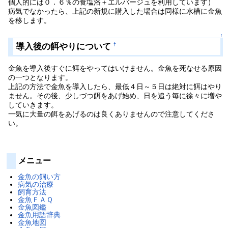
個人的には０．６％の食塩浴＋エルバージュを利用しています）
病気でなかったら、上記の新規に購入した場合は同様に水槽に金魚
を移します。
↑
導入後の餌やりについて
†
金魚を導入後すぐに餌をやってはいけません。金魚を死なせる原因
の一つとなります。
上記の方法で金魚を導入したら、最低４日～５日は絶対に餌はやり
ません。その後、少しづつ餌をあげ始め、日を追う毎に徐々に増や
していきます。
一気に大量の餌をあげるのは良くありませんので注意してくださ
い。
メニュー
金魚の飼い方
病気の治療
飼育方法
金魚ＦＡＱ
金魚図鑑
金魚用語辞典
金魚地図