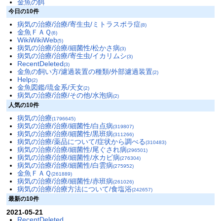
金魚の餌
今日の10件
病気の治療/治療/寄生虫/ミトラスポラ症
(8)
金魚ＦＡＱ
(6)
WikiWikiWeb
(5)
病気の治療/治療/細菌性/松かさ病
(3)
病気の治療/治療/寄生虫/イカリムシ
(3)
RecentDeleted
(3)
金魚の飼い方/濾過装置の種類/外部濾過装置
(2)
Help
(2)
金魚図鑑/琉金系/天女
(2)
病気の治療/治療/その他/水泡病
(2)
人気の10件
病気の治療
(1796645)
病気の治療/治療/細菌性/白点病
(319807)
病気の治療/治療/細菌性/黒班病
(311266)
病気の治療/薬品について/症状から調べる
(310483)
病気の治療/治療/細菌性/尾ぐされ病
(296501)
病気の治療/治療/細菌性/水カビ病
(276304)
病気の治療/治療/細菌性/白雲病
(275952)
金魚ＦＡＱ
(261889)
病気の治療/治療/細菌性/赤班病
(261026)
病気の治療/治療方法について/食塩浴
(242657)
最新の10件
2021-05-21
RecentDeleted