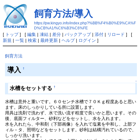
飼育方法/導入
https://pw.kingyo.info/index.php?%BB%F4%B0%E9%CA%F
D%CB%A1/%C6%B3%C6%FE
[
トップ
] [
編集
|
凍結
|
差分
|
バックアップ
|
添付
|
リロード
] [
新規
|
一覧
|
検索
|
最終更新
|
ヘルプ
|
ログイン
]
飼育方法
導入
†
↑
水槽をセットする
†
水槽は意外と重いです。６０センチ水槽で７０Ｋｇ程度あると思い
ます。床のしっかりしている所に設置します。
用具は洗剤で洗わず、水で洗い流す程度で良いかと思います。その
後、底面フィルター、砂利などをセットし、水を入れます。
水を入れたら、中和剤（下部画像）を入れて塩素を中和し、上部フ
ィル－タ、照明などをセットします。砂利は結構汚れているので、
しっかり洗います。