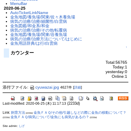
MenuBar
2020-06-25
AutoTicketLinkName
金魚地図/養魚場/関東/佐々木養魚場
病気の治療/治療/細菌性/白雲病
金魚図鑑/和金系/和金
病気の治療/治療/その他/転覆病
金魚地図/養魚場/関東/谷養魚場
病気の治療/治療方法について/はじめに
金魚用語辞典/は行/白雲病
↑
カウンター
Total:56765
Today:1
yesterday:0
Online:1
添付ファイル:
cyuwazai.jpg
4627件
[
詳細
]
(2233d)
Last-modified: 2020-06-25 (木) 11:17:13
Link:
飼育方法
金魚ＦＡＱ/その他/引越しなどの際に金魚の移動について？
(2233d)
金魚ＦＡＱ/病気について/金魚にも病気があるの？
(2233d)
(2233d)
Site admin:
しげ