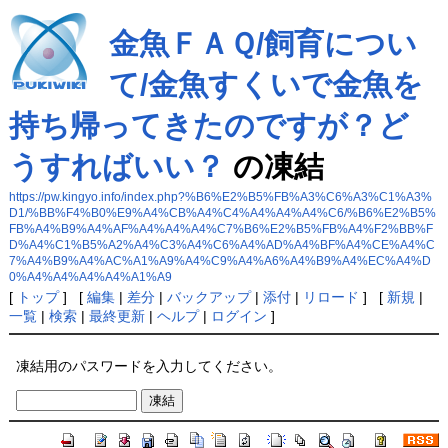
金魚ＦＡＱ/飼育につい
て/金魚すくいで金魚を
持ち帰ってきたのですが？ど
うすればいい？
の凍結
https://pw.kingyo.info/index.php?%B6%E2%B5%FB%A3%C6%A3%C1%A3%
D1/%BB%F4%B0%E9%A4%CB%A4%C4%A4%A4%A4%C6/%B6%E2%B5%
FB%A4%B9%A4%AF%A4%A4%A4%C7%B6%E2%B5%FB%A4%F2%BB%F
D%A4%C1%B5%A2%A4%C3%A4%C6%A4%AD%A4%BF%A4%CE%A4%C
7%A4%B9%A4%AC%A1%A9%A4%C9%A4%A6%A4%B9%A4%EC%A4%D
0%A4%A4%A4%A4%A1%A9
[
トップ
] [
編集
|
差分
|
バックアップ
|
添付
|
リロード
] [
新規
|
一覧
|
検索
|
最終更新
|
ヘルプ
|
ログイン
]
凍結用のパスワードを入力してください。