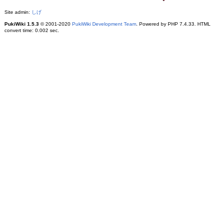
Site admin:
しげ
PukiWiki 1.5.3
© 2001-2020
PukiWiki Development Team
. Powered by PHP 7.4.33. HTML
convert time: 0.002 sec.