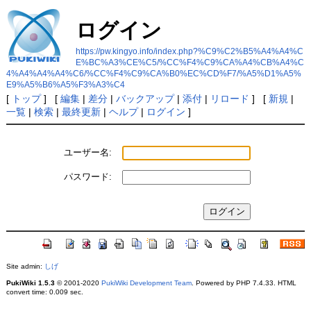
ログイン
https://pw.kingyo.info/index.php?%C9%C2%B5%A4%A4%C
E%BC%A3%CE%C5/%CC%F4%C9%CA%A4%CB%A4%C
4%A4%A4%A4%C6/%CC%F4%C9%CA%B0%EC%CD%F7/%A5%D1%A5%
E9%A5%B6%A5%F3%A3%C4
[
トップ
] [
編集
|
差分
|
バックアップ
|
添付
|
リロード
] [
新規
|
一覧
|
検索
|
最終更新
|
ヘルプ
|
ログイン
]
ユーザー名:
パスワード:
Site admin:
しげ
PukiWiki 1.5.3
© 2001-2020
PukiWiki Development Team
. Powered by PHP 7.4.33. HTML
convert time: 0.009 sec.