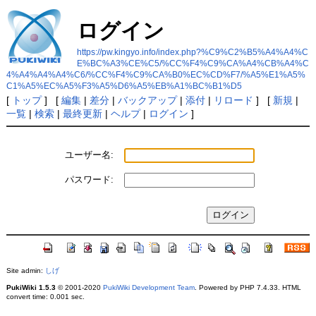
ログイン
https://pw.kingyo.info/index.php?%C9%C2%B5%A4%A4%C
E%BC%A3%CE%C5/%CC%F4%C9%CA%A4%CB%A4%C
4%A4%A4%A4%C6/%CC%F4%C9%CA%B0%EC%CD%F7/%A5%E1%A5%
C1%A5%EC%A5%F3%A5%D6%A5%EB%A1%BC%B1%D5
[
トップ
] [
編集
|
差分
|
バックアップ
|
添付
|
リロード
] [
新規
|
一覧
|
検索
|
最終更新
|
ヘルプ
|
ログイン
]
ユーザー名:
パスワード:
Site admin:
しげ
PukiWiki 1.5.3
© 2001-2020
PukiWiki Development Team
. Powered by PHP 7.4.33. HTML
convert time: 0.001 sec.