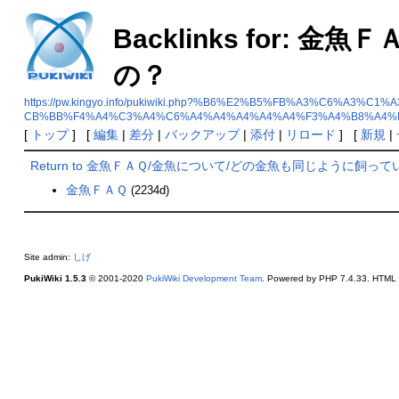
Backlinks for
の？
https://pw.kingyo.info/pukiwiki.php?%B6%E2%B5%FB%A3%C
CB%BB%F4%A4%C3%A4%C6%A4%A4%A4%A4%A4%F3%A4%B8%A4%
[
トップ
] [
編集
|
差分
|
バックアップ
|
添付
|
リロード
] [
新規
|
Return to 金魚ＦＡＱ/金魚について/どの金魚も同じように飼っ
金魚ＦＡＱ
(2234d)
Site admin:
しげ
PukiWiki 1.5.3
© 2001-2020
PukiWiki Development Team
. Powered by PHP 7.4.33. HTML c