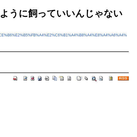
魚も同じように飼っていいんじゃない
9%A4%CE%B6%E2%B5%FB%A4%E2%C6%B1%A4%B8%A4%E8%A4%A6%A4%