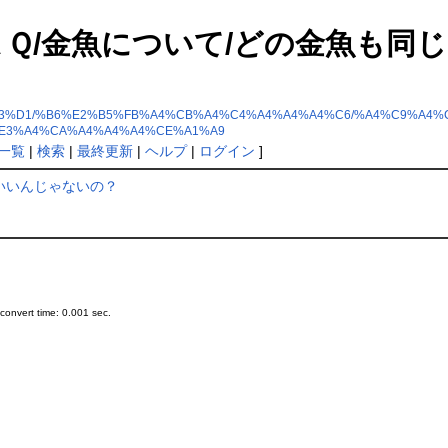
: 金魚ＦＡＱ/金魚について/どの金
6%A3%C1%A3%D1/%B6%E2%B5%FB%A4%CB%A4%C4%A4%A4%A4%C6/%A4%C
E3%A4%CA%A4%A4%A4%CE%A1%A9
一覧
|
検索
|
最終更新
|
ヘルプ
|
ログイン
]
ていいんじゃないの？
onvert time: 0.001 sec.