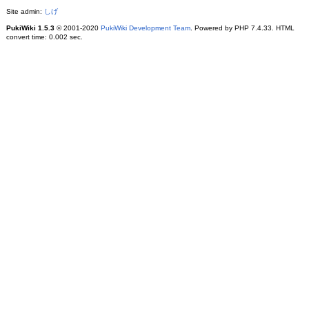
Site admin:
しげ
PukiWiki 1.5.3
© 2001-2020
PukiWiki Development Team
. Powered by PHP 7.4.33. HTML
convert time: 0.002 sec.