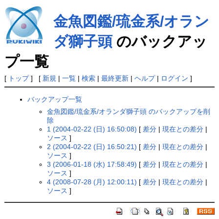
金魚図鑑/琉金系/オラン
ダ獅子頭
のバックアッ
プ一覧
[
トップ
] [
新規
|
一覧
|
検索
|
最終更新
|
ヘルプ
|
ログイン
]
バックアップ一覧
金魚図鑑/琉金系/オランダ獅子頭 のバックアップを削
除
1 (2004-02-22 (日) 16:50:08)
[
差分
|
現在との差分
|
ソース
]
2 (2004-02-22 (日) 16:50:21)
[
差分
|
現在との差分
|
ソース
]
3 (2006-01-18 (水) 17:58:49)
[
差分
|
現在との差分
|
ソース
]
4 (2008-07-28 (月) 12:00:11)
[
差分
|
現在との差分
|
ソース
]