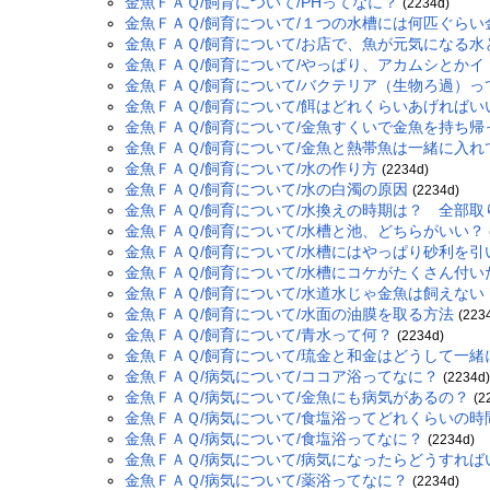
金魚ＦＡＱ/飼育について/PHってなに？
(2234d)
金魚ＦＡＱ/飼育について/１つの水槽には何匹ぐらい
金魚ＦＡＱ/飼育について/お店で、魚が元気になる
金魚ＦＡＱ/飼育について/やっぱり、アカムシとか
金魚ＦＡＱ/飼育について/バクテリア（生物ろ過）っ
金魚ＦＡＱ/飼育について/餌はどれくらいあげればい
金魚ＦＡＱ/飼育について/金魚すくいで金魚を持ち
金魚ＦＡＱ/飼育について/金魚と熱帯魚は一緒に入れ
金魚ＦＡＱ/飼育について/水の作り方
(2234d)
金魚ＦＡＱ/飼育について/水の白濁の原因
(2234d)
金魚ＦＡＱ/飼育について/水換えの時期は？ 全部
金魚ＦＡＱ/飼育について/水槽と池、どちらがいい？
金魚ＦＡＱ/飼育について/水槽にはやっぱり砂利を
金魚ＦＡＱ/飼育について/水槽にコケがたくさん付
金魚ＦＡＱ/飼育について/水道水じゃ金魚は飼えない
金魚ＦＡＱ/飼育について/水面の油膜を取る方法
(223
金魚ＦＡＱ/飼育について/青水って何？
(2234d)
金魚ＦＡＱ/飼育について/琉金と和金はどうして一
金魚ＦＡＱ/病気について/ココア浴ってなに？
(2234d
金魚ＦＡＱ/病気について/金魚にも病気があるの？
(2
金魚ＦＡＱ/病気について/食塩浴ってどれくらいの時
金魚ＦＡＱ/病気について/食塩浴ってなに？
(2234d)
金魚ＦＡＱ/病気について/病気になったらどうすれ
金魚ＦＡＱ/病気について/薬浴ってなに？
(2234d)