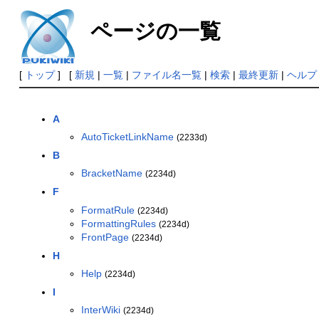
ページの一覧
[
トップ
] [
新規
|
一覧
|
ファイル名一覧
|
検索
|
最終更新
|
ヘルプ
A
AutoTicketLinkName
(2233d)
B
BracketName
(2234d)
F
FormatRule
(2234d)
FormattingRules
(2234d)
FrontPage
(2234d)
H
Help
(2234d)
I
InterWiki
(2234d)