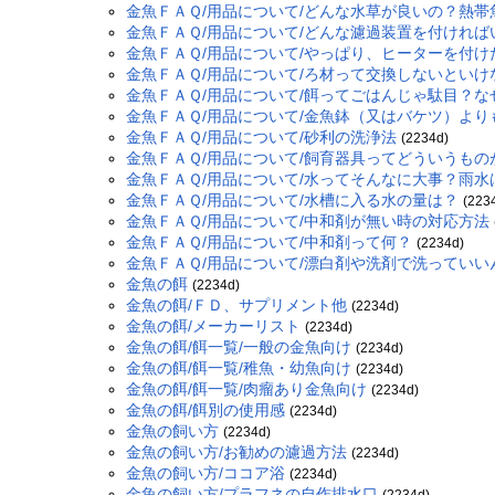
金魚ＦＡＱ/用品について/どんな水草が良いの？熱
金魚ＦＡＱ/用品について/どんな濾過装置を付ければ
金魚ＦＡＱ/用品について/やっぱり、ヒーターを付け
金魚ＦＡＱ/用品について/ろ材って交換しないといけ
金魚ＦＡＱ/用品について/餌ってごはんじゃ駄目？
金魚ＦＡＱ/用品について/金魚鉢（又はバケツ）よ
金魚ＦＡＱ/用品について/砂利の洗浄法
(2234d)
金魚ＦＡＱ/用品について/飼育器具ってどういうも
金魚ＦＡＱ/用品について/水ってそんなに大事？雨水
金魚ＦＡＱ/用品について/水槽に入る水の量は？
(223
金魚ＦＡＱ/用品について/中和剤が無い時の対応方法
金魚ＦＡＱ/用品について/中和剤って何？
(2234d)
金魚ＦＡＱ/用品について/漂白剤や洗剤で洗っていい
金魚の餌
(2234d)
金魚の餌/ＦＤ、サプリメント他
(2234d)
金魚の餌/メーカーリスト
(2234d)
金魚の餌/餌一覧/一般の金魚向け
(2234d)
金魚の餌/餌一覧/稚魚・幼魚向け
(2234d)
金魚の餌/餌一覧/肉瘤あり金魚向け
(2234d)
金魚の餌/餌別の使用感
(2234d)
金魚の飼い方
(2234d)
金魚の飼い方/お勧めの濾過方法
(2234d)
金魚の飼い方/ココア浴
(2234d)
金魚の飼い方/プラフネの自作排水口
(2234d)