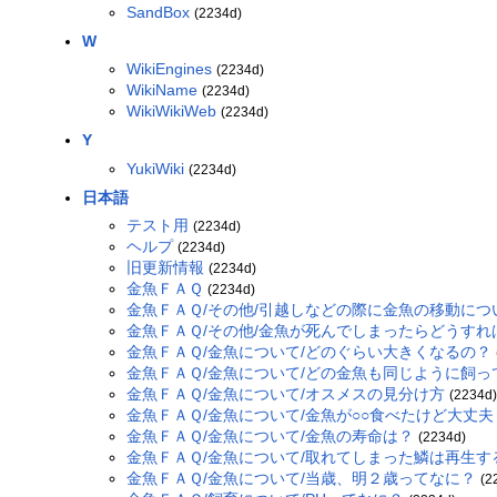
SandBox
(2234d)
W
WikiEngines
(2234d)
WikiName
(2234d)
WikiWikiWeb
(2234d)
Y
YukiWiki
(2234d)
日本語
テスト用
(2234d)
ヘルプ
(2234d)
旧更新情報
(2234d)
金魚ＦＡＱ
(2234d)
金魚ＦＡＱ/その他/引越しなどの際に金魚の移動につ
金魚ＦＡＱ/その他/金魚が死んでしまったらどうすれ
金魚ＦＡＱ/金魚について/どのぐらい大きくなるの？
金魚ＦＡＱ/金魚について/どの金魚も同じように飼
金魚ＦＡＱ/金魚について/オスメスの見分け方
(2234d
金魚ＦＡＱ/金魚について/金魚が○○食べたけど大丈夫
金魚ＦＡＱ/金魚について/金魚の寿命は？
(2234d)
金魚ＦＡＱ/金魚について/取れてしまった鱗は再生す
金魚ＦＡＱ/金魚について/当歳、明２歳ってなに？
(2