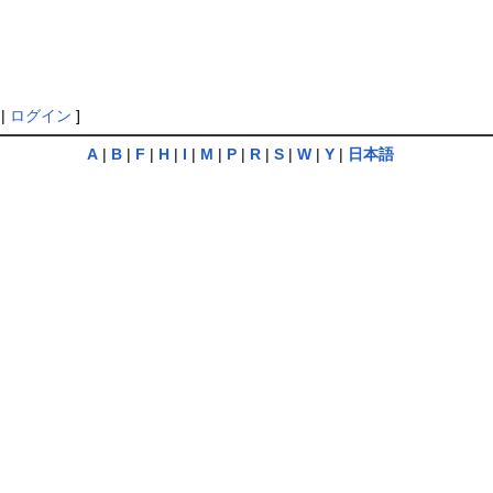
|
ログイン
]
A
|
B
|
F
|
H
|
I
|
M
|
P
|
R
|
S
|
W
|
Y
|
日本語