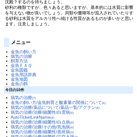
沈殿？するのを待ちましょう。
砂利の種類ですが、色々あると思いますが、基本的には水質に影響
を与えない物が良いでしょう。貝類や珊瑚等が混入されていたりす
る砂利は水質をアルカリ性へ傾ける性質があるものが多いかと思い
ます。注意しましょう。
メニュー
金魚の飼い方
病気の治療
飼育方法
金魚ＦＡＱ
金魚図鑑
金魚用語辞典
金魚地図
金魚の餌
今日の10件
病気の治療
(7)
金魚の飼い方/金魚飼育と酸素量の関係について
(4)
病気の治療/薬品について/薬品一覧/アグテン
(4)
病気の治療/治療/細菌性/白雲病
(4)
AutoTicketLinkName
(4)
病気の治療/治療/細菌性/白点病
(4)
病気の治療/治療/その他/気泡病
(4)
病気の治療/治療/細菌性/黒班病
(3)
病気の治療/治療/細菌性/穴空き病