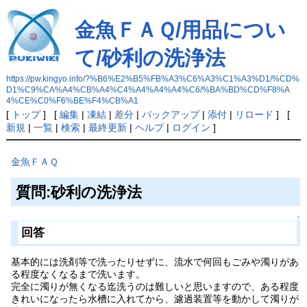
金魚ＦＡＱ/用品につい
て/砂利の洗浄法
https://pw.kingyo.info/?%B6%E2%B5%FB%A3%C6%A3%C1%A3%D1/%CD%
D1%C9%CA%A4%CB%A4%C4%A4%A4%A4%C6/%BA%BD%CD%F8%A
4%CE%C0%F6%BE%F4%CB%A1
[
トップ
] [
編集
|
凍結
|
差分
|
バックアップ
|
添付
|
リロード
] [
新規
|
一覧
|
検索
|
最終更新
|
ヘルプ
|
ログイン
]
金魚ＦＡＱ
質問:砂利の洗浄法
↑
回答
基本的には洗剤等で洗ったりせずに、流水で何回もごみや濁りがあ
る程度なくなるまで洗います。
完全に濁りが無くなる迄洗うのは難しいと思いますので、ある程度
きれいになったら水槽に入れてから、濾過装置等を動かして濁りが