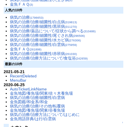
(3)
金魚ＦＡＱ
(3)
人気の10件
病気の治療
(1796653)
病気の治療/治療/細菌性/白点病
(319813)
病気の治療/治療/細菌性/黒班病
(311270)
病気の治療/薬品について/症状から調べる
(310486)
病気の治療/治療/細菌性/尾ぐされ病
(296506)
病気の治療/治療/細菌性/水カビ病
(276306)
病気の治療/治療/細菌性/白雲病
(275959)
金魚ＦＡＱ
(261898)
病気の治療/治療/細菌性/赤班病
(261030)
病気の治療/治療方法について/食塩浴
(242659)
最新の10件
2021-05-21
RecentDeleted
MenuBar
2020-06-25
AutoTicketLinkName
金魚地図/養魚場/関東/佐々木養魚場
病気の治療/治療/細菌性/白雲病
金魚図鑑/和金系/和金
病気の治療/治療/その他/転覆病
金魚地図/養魚場/関東/谷養魚場
病気の治療/治療方法について/はじめに
金魚用語辞典/は行/白雲病
↑