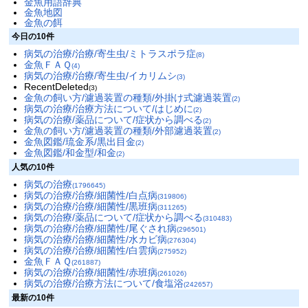
金魚用語辞典
金魚地図
金魚の餌
今日の10件
病気の治療/治療/寄生虫/ミトラスポラ症
(8)
金魚ＦＡＱ
(4)
病気の治療/治療/寄生虫/イカリムシ
(3)
RecentDeleted
(3)
金魚の飼い方/濾過装置の種類/外掛け式濾過装置
(2)
病気の治療/治療方法について/はじめに
(2)
病気の治療/薬品について/症状から調べる
(2)
金魚の飼い方/濾過装置の種類/外部濾過装置
(2)
金魚図鑑/琉金系/黒出目金
(2)
金魚図鑑/和金型/和金
(2)
人気の10件
病気の治療
(1796645)
病気の治療/治療/細菌性/白点病
(319806)
病気の治療/治療/細菌性/黒班病
(311265)
病気の治療/薬品について/症状から調べる
(310483)
病気の治療/治療/細菌性/尾ぐされ病
(296501)
病気の治療/治療/細菌性/水カビ病
(276304)
病気の治療/治療/細菌性/白雲病
(275952)
金魚ＦＡＱ
(261887)
病気の治療/治療/細菌性/赤班病
(261026)
病気の治療/治療方法について/食塩浴
(242657)
最新の10件