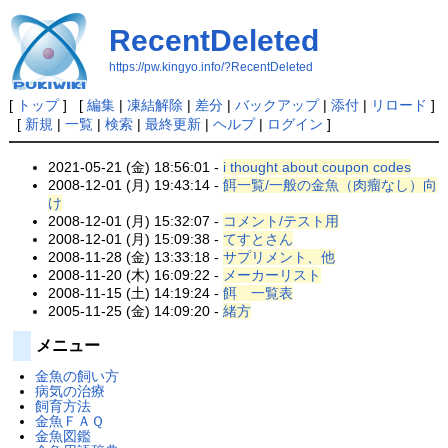
RecentDeleted
https://pw.kingyo.info/?RecentDeleted
[
トップ
] [
編集
|
凍結解除
|
差分
|
バックアップ
|
添付
|
リロード
]
[
新規
|
一覧
|
検索
|
最終更新
|
ヘルプ
|
ログイン
]
2021-05-21 (金) 18:56:01 -
i thought about coupon codes
2008-12-01 (月) 19:43:14 -
餌一覧/一般の金魚（肉瘤なし）向
け
2008-12-01 (月) 15:32:07 -
コメント/テスト用
2008-12-01 (月) 15:09:38 -
てすとさん
2008-11-28 (金) 13:33:18 -
サプリメント、他
2008-11-20 (木) 16:09:22 -
メーカーリスト
2008-11-15 (土) 14:19:24 -
餌 一覧表
2005-11-25 (金) 14:09:20 -
緒方
メニュー
金魚の飼い方
病気の治療
飼育方法
金魚ＦＡＱ
金魚図鑑