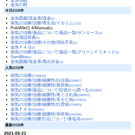
金魚地図
金魚の餌
今日の10件
金魚図鑑/琉金系/琉金
(2)
病気の治療/治療/寄生虫/イカリムシ
(2)
PukiWiki/1.4/Manual
(2)
病気の治療/薬品について/薬品一覧/サンエース
(2)
金魚用語辞典
(2)
病気の治療/治療/その他/消化不良
(2)
金魚ＦＡＱ
(2)
病気の治療/薬品について/薬品一覧/グリーンＦリキッド
(1)
SandBox
(1)
金魚図鑑/琉金系/黒出目金
(1)
人気の10件
病気の治療
(1796645)
病気の治療/治療/細菌性/白点病
(319807)
病気の治療/治療/細菌性/黒班病
(311267)
病気の治療/薬品について/症状から調べる
(310483)
病気の治療/治療/細菌性/尾ぐされ病
(296501)
病気の治療/治療/細菌性/水カビ病
(276304)
病気の治療/治療/細菌性/白雲病
(275953)
金魚ＦＡＱ
(261892)
病気の治療/治療/細菌性/赤班病
(261026)
病気の治療/治療方法について/食塩浴
(242657)
最新の10件
2021-05-21