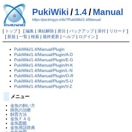
PukiWiki
/
1.4
/
Manual
https://pw.kingyo.info/?PukiWiki/1.4/Manual
[
トップ
] [
編集
|
凍結解除
|
差分
|
バックアップ
|
添付
|
リロード
]
[
新規
|
一覧
|
検索
|
最終更新
|
ヘルプ
|
ログイン
]
PukiWiki/1.4/Manual/Plugin
PukiWiki/1.4/Manual/Plugin/A-D
PukiWiki/1.4/Manual/Plugin/E-G
PukiWiki/1.4/Manual/Plugin/H-K
PukiWiki/1.4/Manual/Plugin/L-N
PukiWiki/1.4/Manual/Plugin/O-R
PukiWiki/1.4/Manual/Plugin/S-U
PukiWiki/1.4/Manual/Plugin/V-Z
メニュー
金魚の飼い方
病気の治療
飼育方法
金魚ＦＡＱ
金魚図鑑
金魚用語辞典