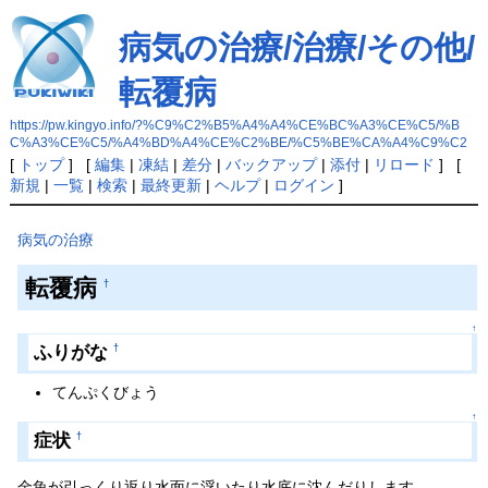
病気の治療/治療/その他/
転覆病
https://pw.kingyo.info/?%C9%C2%B5%A4%A4%CE%BC%A3%CE%C5/%B
C%A3%CE%C5/%A4%BD%A4%CE%C2%BE/%C5%BE%CA%A4%C9%C2
[
トップ
] [
編集
|
凍結
|
差分
|
バックアップ
|
添付
|
リロード
] [
新規
|
一覧
|
検索
|
最終更新
|
ヘルプ
|
ログイン
]
病気の治療
転覆病
†
↑
ふりがな
†
てんぷくびょう
↑
症状
†
金魚が引っくり返り水面に浮いたり水底に沈んだりします。