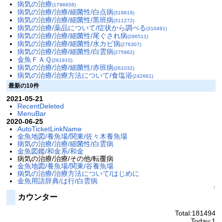
病気の治療
(1796658)
病気の治療/治療/細菌性/白点病
(319819)
病気の治療/治療/細菌性/黒班病
(311272)
病気の治療/薬品について/症状から調べる
(310491)
病気の治療/治療/細菌性/尾ぐされ病
(296511)
病気の治療/治療/細菌性/水カビ病
(276307)
病気の治療/治療/細菌性/白雲病
(275962)
金魚ＦＡＱ
(261910)
病気の治療/治療/細菌性/赤班病
(261032)
病気の治療/治療方法について/食塩浴
(242661)
最新の10件
2021-05-21
RecentDeleted
MenuBar
2020-06-25
AutoTicketLinkName
金魚地図/養魚場/関東/佐々木養魚場
病気の治療/治療/細菌性/白雲病
金魚図鑑/和金系/和金
病気の治療/治療/その他/転覆病
金魚地図/養魚場/関東/谷養魚場
病気の治療/治療方法について/はじめに
金魚用語辞典/は行/白雲病
↑
カウンター
Total:181494
Today:1