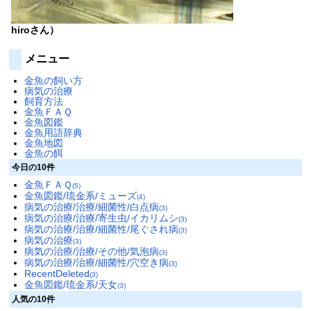
hiroさん）
メニュー
金魚の飼い方
病気の治療
飼育方法
金魚ＦＡＱ
金魚図鑑
金魚用語辞典
金魚地図
金魚の餌
今日の10件
金魚ＦＡＱ
(5)
金魚図鑑/琉金系/ミューズ
(4)
病気の治療/治療/細菌性/白点病
(3)
病気の治療/治療/寄生虫/イカリムシ
(3)
病気の治療/治療/細菌性/尾ぐされ病
(3)
病気の治療
(3)
病気の治療/治療/その他/気泡病
(3)
病気の治療/治療/細菌性/穴空き病
(3)
RecentDeleted
(3)
金魚図鑑/琉金系/天女
(3)
人気の10件