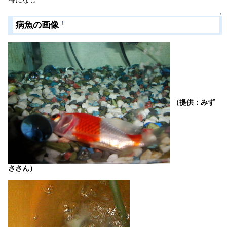
↑
病魚の画像
†
（提供：みず
ささん）