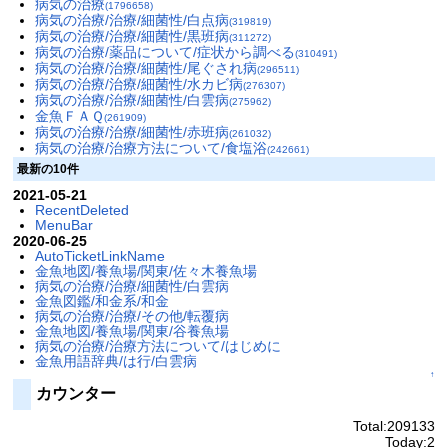
病気の治療
(1796658)
病気の治療/治療/細菌性/白点病
(319819)
病気の治療/治療/細菌性/黒班病
(311272)
病気の治療/薬品について/症状から調べる
(310491)
病気の治療/治療/細菌性/尾ぐされ病
(296511)
病気の治療/治療/細菌性/水カビ病
(276307)
病気の治療/治療/細菌性/白雲病
(275962)
金魚ＦＡＱ
(261909)
病気の治療/治療/細菌性/赤班病
(261032)
病気の治療/治療方法について/食塩浴
(242661)
最新の10件
2021-05-21
RecentDeleted
MenuBar
2020-06-25
AutoTicketLinkName
金魚地図/養魚場/関東/佐々木養魚場
病気の治療/治療/細菌性/白雲病
金魚図鑑/和金系/和金
病気の治療/治療/その他/転覆病
金魚地図/養魚場/関東/谷養魚場
病気の治療/治療方法について/はじめに
金魚用語辞典/は行/白雲病
↑
カウンター
Total:209133
Today:2