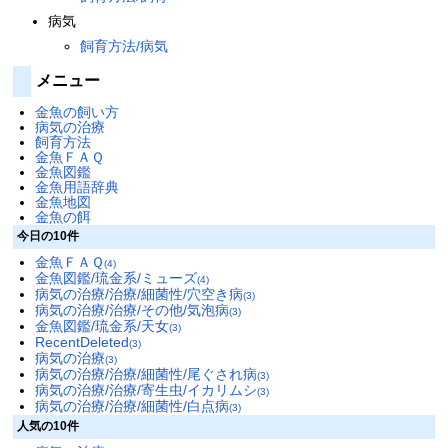
病気
飼育方法/病気
メニュー
金魚の飼い方
病気の治療
飼育方法
金魚ＦＡＱ
金魚図鑑
金魚用語辞典
金魚地図
金魚の餌
今日の10件
金魚ＦＡＱ
(4)
金魚図鑑/琉金系/ミューズ
(4)
病気の治療/治療/細菌性/穴空き病
(3)
病気の治療/治療/その他/気泡病
(3)
金魚図鑑/琉金系/天女
(3)
RecentDeleted
(3)
病気の治療
(3)
病気の治療/治療/細菌性/尾ぐされ病
(3)
病気の治療/治療/寄生虫/イカリムシ
(3)
病気の治療/治療/細菌性/白点病
(3)
人気の10件