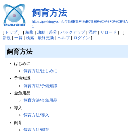
飼育方法
https://pw.kingyo.info/?%BB%F4%B0%E9%CA%FD%CB%A
1
[
トップ
] [
編集
|
凍結
|
差分
|
バックアップ
|
添付
|
リロード
] [
新規
|
一覧
|
検索
|
最終更新
|
ヘルプ
|
ログイン
]
飼育方法
はじめに
飼育方法/はじめに
予備知識
飼育方法/予備知識
金魚用品
飼育方法/金魚用品
導入
飼育方法/導入
飼育
飼育方法/飼育