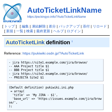
AutoTicketLinkName
https://pw.kingyo.info/?AutoTicketLinkName
[
トップ
] [
編集
|
凍結解除
|
差分
|
バックアップ
|
添付
|
リロード
]
[
新規
|
一覧
|
検索
|
最終更新
|
ヘルプ
|
ログイン
]
AutoTicketLink
definition
†
Reference:
https://pukiwiki.osdn.jp/?AutoTicketLink
- jira https://site1.example.com/jira/browse/

-- AAA Project title $1

-- BBB Project title $1

- jira https://site2.example.com/jira/browse/

-- PROJECTA Site2 $1
(Default definition) pukiwiki.ini.php

 = array(

  'title' => 'My JIRA - $1',

  'base_url' => 'https://issues.example.com/jira/brow
se/',

);