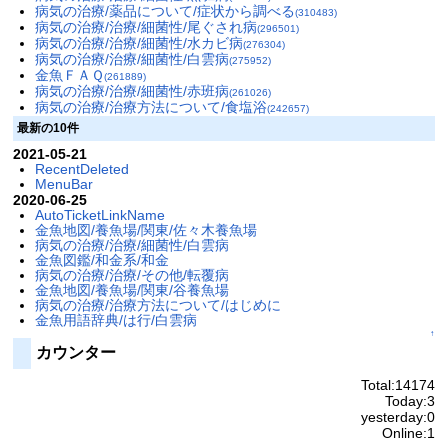
病気の治療/薬品について/症状から調べる
(310483)
病気の治療/治療/細菌性/尾ぐされ病
(296501)
病気の治療/治療/細菌性/水カビ病
(276304)
病気の治療/治療/細菌性/白雲病
(275952)
金魚ＦＡＱ
(261889)
病気の治療/治療/細菌性/赤班病
(261026)
病気の治療/治療方法について/食塩浴
(242657)
最新の10件
2021-05-21
RecentDeleted
MenuBar
2020-06-25
AutoTicketLinkName
金魚地図/養魚場/関東/佐々木養魚場
病気の治療/治療/細菌性/白雲病
金魚図鑑/和金系/和金
病気の治療/治療/その他/転覆病
金魚地図/養魚場/関東/谷養魚場
病気の治療/治療方法について/はじめに
金魚用語辞典/は行/白雲病
↑
カウンター
Total:14174
Today:3
yesterday:0
Online:1