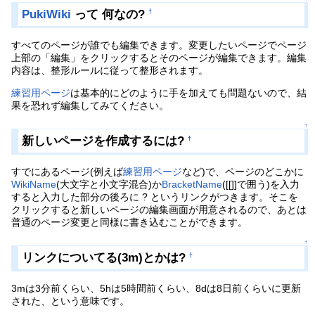
PukiWiki
って 何なの?
†
すべてのページが誰でも編集できます。変更したいページでページ
上部の「編集」をクリックするとそのページが編集できます。編集
内容は、整形ルールに従って整形されます。
練習用ページ
は基本的にどのように手を加えても問題ないので、結
果を恐れず編集してみてください。
↑
新しいページを作成するには?
†
すでにあるページ(例えば
練習用ページ
など)で、ページのどこかに
WikiName
(大文字と小文字混合)か
BracketName
([[]]で囲う)を入力
すると入力した部分の後ろに ? というリンクがつきます。そこを
クリックすると新しいページの編集画面が用意されるので、あとは
普通のページ変更と同様に書き込むことができます。
↑
リンクについてる(3m)とかは?
†
3mは3分前くらい、5hは5時間前くらい、8dは8日前くらいに更新
された、という意味です。