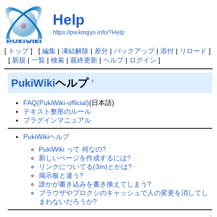
Help
https://pw.kingyo.info/?Help
[
トップ
] [
編集
|
凍結解除
|
差分
|
バックアップ
|
添付
|
リロード
]
[
新規
|
一覧
|
検索
|
最終更新
|
ヘルプ
|
ログイン
]
PukiWiki
ヘルプ
†
FAQ(PukiWiki-official)
(日本語)
テキスト整形のルール
プラグインマニュアル
PukiWikiヘルプ
PukiWiki って 何なの?
新しいページを作成するには?
リンクについてる(3m)とかは?
掲示板と違う?
誰かが書き込みを書き換えてしまう?
ブラウザやプロクシのキャッシュで人の変更を消してし
まわないだろうか?
↑