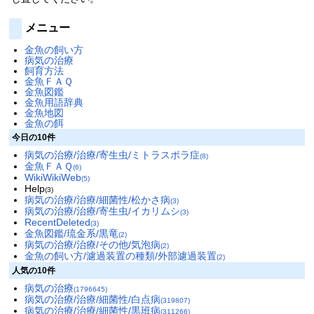
メニュー
金魚の飼い方
病気の治療
飼育方法
金魚ＦＡＱ
金魚図鑑
金魚用語辞典
金魚地図
金魚の餌
今日の10件
病気の治療/治療/寄生虫/ミトラスポラ症
(8)
金魚ＦＡＱ
(6)
WikiWikiWeb
(5)
Help
(3)
病気の治療/治療/細菌性/松かさ病
(3)
病気の治療/治療/寄生虫/イカリムシ
(3)
RecentDeleted
(3)
金魚図鑑/琉金系/黒竜
(2)
病気の治療/治療/その他/気泡病
(2)
金魚の飼い方/濾過装置の種類/外部濾過装置
(2)
人気の10件
病気の治療
(1796645)
病気の治療/治療/細菌性/白点病
(319807)
病気の治療/治療/細菌性/黒班病
(311266)