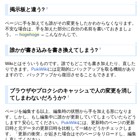
↑
掲示板と違う?
†
ページに手を加えても誰がその変更をしたかわからなくなります。
不安な場合は、手を加えた部分に自分の名前を書いておきましょ
う。 --
hogehoge
←こんなかんじで。
↑
誰かが書き込みを書き換えてしまう?
†
Wikiとはそういうものです。誰でもどこでも書き加えたり、直した
りできます。
PukiWiki
には定期的にバックアップを取る機能があり
ますので、バックアップから復旧させることもできます。
↑
ブラウザやプロクシのキャッシュで人の変更を消し
てしまわないだろうか?
†
ページを編集する以上、編集時の状態から手を加える形になりま
す。しかし、もし編集中に誰かが更新していてしまっていたらどう
します? 安心してください。
PukiWiki
には、更新時のページの更新
日時と元データの更新日時を比較して一緒かどうかチェックしま
す。「更新の衝突」が起きた場合はそのページをリロードし、編集
し直してください。