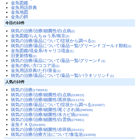
金魚図鑑
金魚用語辞典
金魚地図
金魚の餌
今日の10件
病気の治療/治療/細菌性/白点病
(2)
金魚図鑑/らんちゅう系/南京
(2)
病気の治療/薬品について/症状から調べる
(1)
病気の治療/薬品について/薬品一覧/グリーンＦゴールド顆粒
(1)
金魚図鑑/琉金系/キャリコ琉金
(1)
旧更新情報
(1)
病気の治療/薬品について/薬品一覧/グリーンＦ
(1)
金魚の飼い方/ココア浴
(1)
金魚用語辞典/た行/茶金
(1)
病気の治療/薬品について/薬品一覧/パラキソリンＦ
(1)
人気の10件
病気の治療
(1796653)
病気の治療/治療/細菌性/白点病
(319815)
病気の治療/治療/細菌性/黒班病
(311270)
病気の治療/薬品について/症状から調べる
(310487)
病気の治療/治療/細菌性/尾ぐされ病
(296506)
病気の治療/治療/細菌性/水カビ病
(276306)
病気の治療/治療/細菌性/白雲病
(275961)
金魚ＦＡＱ
(261900)
病気の治療/治療/細菌性/赤班病
(261031)
病気の治療/治療方法について/食塩浴
(242659)