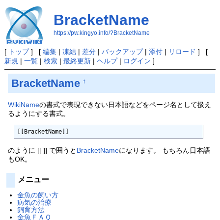
BracketName
https://pw.kingyo.info/?BracketName
[
トップ
] [
編集
|
凍結
|
差分
|
バックアップ
|
添付
|
リロード
] [
新規
|
一覧
|
検索
|
最終更新
|
ヘルプ
|
ログイン
]
BracketName
†
WikiName
の書式で表現できない日本語などをページ名として扱え
るようにする書式。
[[BracketName]] 
のように [[ ]] で囲うと
BracketName
になります。 もちろん日本語
もOK。
メニュー
金魚の飼い方
病気の治療
飼育方法
金魚ＦＡＱ