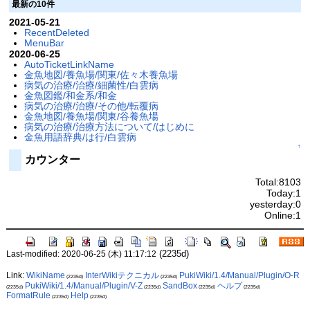
最新の10件
2021-05-21
RecentDeleted
MenuBar
2020-06-25
AutoTicketLinkName
金魚地図/養魚場/関東/佐々木養魚場
病気の治療/治療/細菌性/白雲病
金魚図鑑/和金系/和金
病気の治療/治療/その他/転覆病
金魚地図/養魚場/関東/谷養魚場
病気の治療/治療方法について/はじめに
金魚用語辞典/は行/白雲病
↑
カウンター
Total:8103
Today:1
yesterday:0
Online:1
(2235d)
Last-modified: 2020-06-25 (木) 11:17:12
Link:
WikiName
InterWikiテクニカル
PukiWiki/1.4/Manual/Plugin/O-R
(2235d)
(2235d)
PukiWiki/1.4/Manual/Plugin/V-Z
SandBox
ヘルプ
(2235d)
(2235d)
(2235d)
(2235d)
FormatRule
Help
(2235d)
(2235d)