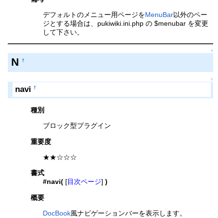
デフォルトのメニュー用ページを
MenuBar
以外のペー
ジとする場合は、pukiwiki.ini.php の $menubar を変更
して下さい。
↑
N
†
↑
navi
†
種別
ブロック型プラグイン
重要度
★★☆☆☆
書式
#navi(
[
目次ページ
]
)
概要
DocBook
風ナビゲーションバーを表示します。