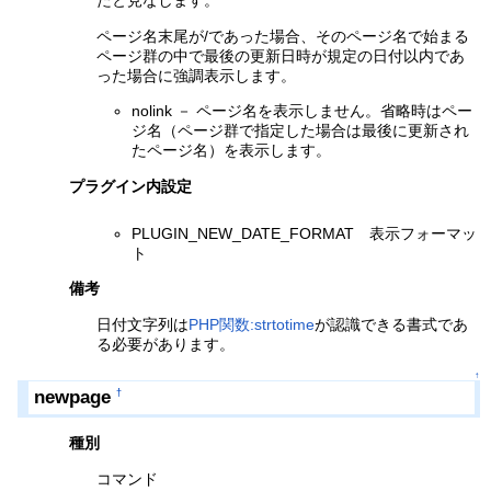
たと見なします。
ページ名末尾が/であった場合、そのページ名で始まる
ページ群の中で最後の更新日時が規定の日付以内であ
った場合に強調表示します。
nolink － ページ名を表示しません。省略時はペー
ジ名（ページ群で指定した場合は最後に更新され
たページ名）を表示します。
プラグイン内設定
PLUGIN_NEW_DATE_FORMAT 表示フォーマッ
ト
備考
日付文字列は
PHP関数:strtotime
が認識できる書式であ
る必要があります。
↑
newpage
†
種別
コマンド