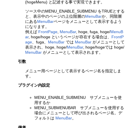
(hogeMenu) と記述する事で実現できます。
ソース中のMENU_ENABLE_SUBMENU をTRUEとする
と、表示中のページの上位階層の
MenuBar
か、同階層
にある
MenuBar
ページをメニューとして表示するよう
になります。
例えば
FrontPage
,
MenuBar
, hoge, fuga, hoge/
MenuB
ar
, hoge/hoge というページが存在する場合は、
FrontP
age
、fuga、
MenuBar
では
MenuBar
がメニューとして
表示され、hoge, hoge/
MenuBar
, hoge/hogeでは hoge/
MenuBar
がメニューとして表示されます。
引数
メニュー用ページとして表示するページ名を指定しま
す。
プラグイン内設定
MENU_ENABLE_SUBMENU サブメニューを使
用するか
MENU_SUBMENUBAR サブメニューを使用する
場合にメニューとして呼び出されるページ名。デ
フォルトは
MenuBar
。
備考