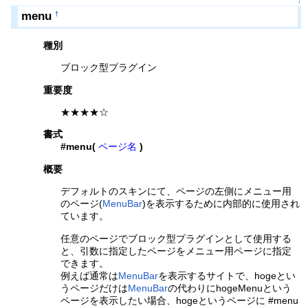
↑
menu
†
種別
ブロック型プラグイン
重要度
★★★★☆
書式
#menu(
ページ名
)
概要
デフォルトのスキンにて、ページの左側にメニュー用
のページ(
MenuBar
)を表示するために内部的に使用され
ています。
任意のページでブロック型プラグインとして使用する
と、引数に指定したページをメニュー用ページに指定
できます。
例えば通常は
MenuBar
を表示するサイトで、hogeとい
うページだけは
MenuBar
の代わりにhogeMenuという
ページを表示したい場合、hogeというページに #menu