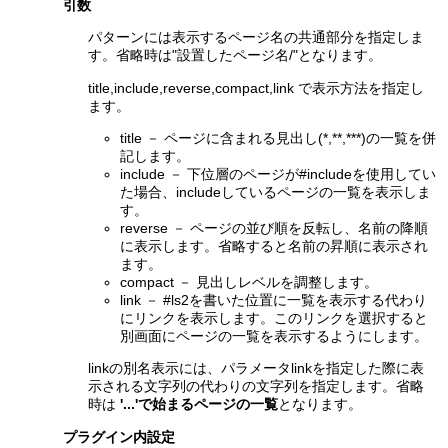
引数
パターンには表示するページ名の共通部分を指定しま
す。省略時は"設置したページ名/"となります。
title,include,reverse,compact,link で表示方法を指定し
ます。
title － ページに含まれる見出し(*,**,***)の一覧を併
記します。
include － 下位層のページが#includeを使用してい
た場合、includeしているページの一覧を表示しま
す。
reverse － ページの並び順を反転し、名前の降順
に表示します。省略すると名前の昇順に表示され
ます。
compact － 見出しレベルを調整します。
link － #ls2を書いた位置に一覧を表示する代わり
にリンクを表示します。このリンクを選択すると
別画面にページの一覧を表示するようにします。
linkの別名表示には、パラメータlinkを指定した際に表
示される文字列の代わりの文字列を指定します。省略
時は
'...'で始まるページの一覧
となります。
プラグイン内設定