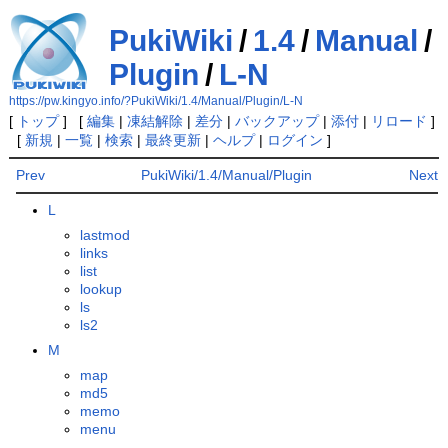
PukiWiki
/
1.4
/
Manual
/
Plugin
/
L-N
https://pw.kingyo.info/?PukiWiki/1.4/Manual/Plugin/L-N
[
トップ
] [
編集
|
凍結解除
|
差分
|
バックアップ
|
添付
|
リロード
]
[
新規
|
一覧
|
検索
|
最終更新
|
ヘルプ
|
ログイン
]
Prev
PukiWiki/1.4/Manual/Plugin
Next
L
lastmod
links
list
lookup
ls
ls2
M
map
md5
memo
menu