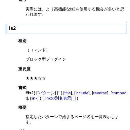
実際には、より高機能なls2を使用する機会が多いと思
われます。
↑
ls2
†
種別
（コマンド）
ブロック型プラグイン
重要度
★★★☆☆
書式
#ls2(
[[
パターン
] [, { [
title
], [
include
], [
reverse
], [
compac
t
], [
link
] } [,
linkの別名表示
] ]]
)
概要
指定したパターンで始まるページ名を一覧表示しま
す。