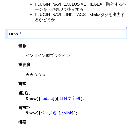
PLUGIN_NAVI_EXCLUSIVE_REGEX 除外するペ
ージを正規表現で指定する
PLUGIN_NAVI_LINK_TAGS <link>タグを出力す
るかどうか
↑
new
†
種別
インライン型プラグイン
重要度
★★☆☆☆
書式
書式1:
&new(
[
nodate
]
){
日付文字列
};
書式2:
&new(
[
ページ名
] [,
nolink
]
);
概要