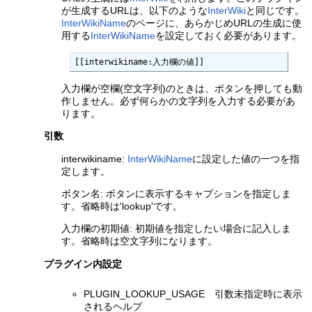
が生成するURLは、以下のような
InterWiki
と同じです。
InterWikiName
のページに、あらかじめURLの生成に使
用する
InterWikiName
を設定しておく必要があります。
[[interwikiname:入力欄の値]]
入力欄が空欄(空文字列)のときは、ボタンを押しても動
作しません。必ず何らかの文字列を入力する必要があ
ります。
引数
interwikiname:
InterWikiName
に設定した値の一つを指
定します。
ボタン名: ボタンに表示するキャプションを指定しま
す。省略時は'lookup'です。
入力欄の初期値: 初期値を指定したい場合に記入しま
す。省略時は空文字列になります。
プラグイン内設定
PLUGIN_LOOKUP_USAGE 引数未指定時に表示
されるヘルプ