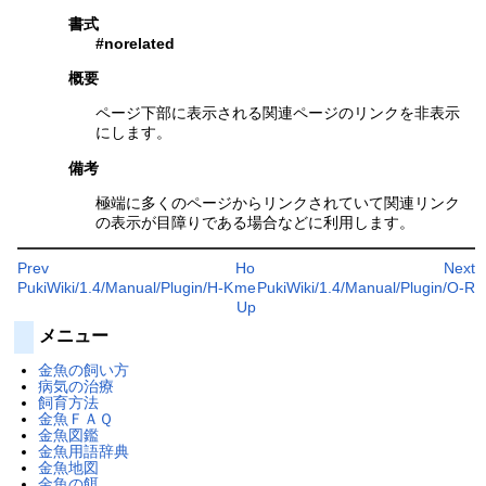
書式
#norelated
概要
ページ下部に表示される関連ページのリンクを非表示
にします。
備考
極端に多くのページからリンクされていて関連リンク
の表示が目障りである場合などに利用します。
Prev
Ho
Next
PukiWiki/1.4/Manual/Plugin/H-K
me
PukiWiki/1.4/Manual/Plugin/O-R
Up
メニュー
金魚の飼い方
病気の治療
飼育方法
金魚ＦＡＱ
金魚図鑑
金魚用語辞典
金魚地図
金魚の餌