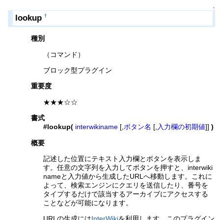
↑
lookup
†
種別
（コマンド）
ブロック型プラグイン
重要度
★★★☆☆
書式
#lookup(
interwikiname
[,
ボタン名
[,
入力欄の初期値
]]
)
概要
記述した位置にテキスト入力欄とボタンを表示しま
す。任意の文字列を入力してボタンを押すと、interwiki
nameと入力値から生成したURLへ移動します。これに
よって、検索エンジンにクエリを送信したり、番号を
タイプするだけで該当するアーカイブにアクセスする
ことなどが可能になります。
URLの生成には
InterWiki
を利用します。このプラグイン