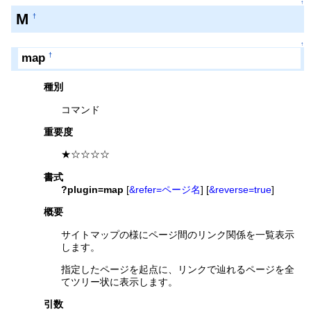
↑
M
†
↑
map
†
種別
コマンド
重要度
★☆☆☆☆
書式
?plugin=map
[
&refer=ページ名
] [
&reverse=true
]
概要
サイトマップの様にページ間のリンク関係を一覧表示
します。
指定したページを起点に、リンクで辿れるページを全
てツリー状に表示します。
引数