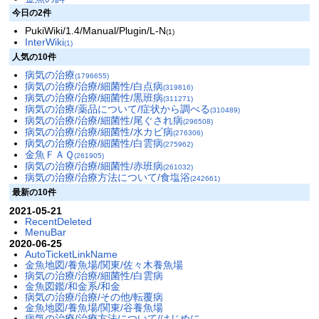
今日の2件
PukiWiki/1.4/Manual/Plugin/L-N
(1)
InterWiki
(1)
人気の10件
病気の治療
(1796655)
病気の治療/治療/細菌性/白点病
(319816)
病気の治療/治療/細菌性/黒班病
(311271)
病気の治療/薬品について/症状から調べる
(310489)
病気の治療/治療/細菌性/尾ぐされ病
(296508)
病気の治療/治療/細菌性/水カビ病
(276306)
病気の治療/治療/細菌性/白雲病
(275962)
金魚ＦＡＱ
(261905)
病気の治療/治療/細菌性/赤班病
(261032)
病気の治療/治療方法について/食塩浴
(242661)
最新の10件
2021-05-21
RecentDeleted
MenuBar
2020-06-25
AutoTicketLinkName
金魚地図/養魚場/関東/佐々木養魚場
病気の治療/治療/細菌性/白雲病
金魚図鑑/和金系/和金
病気の治療/治療/その他/転覆病
金魚地図/養魚場/関東/谷養魚場
病気の治療/治療方法について/はじめに