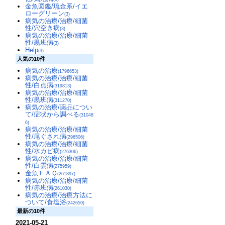
金魚図鑑/琉金系/イエ
ローグリーン
(3)
病気の治療/治療/細菌
性/穴空き病
(3)
病気の治療/治療/細菌
性/黒班病
(3)
Help
(3)
人気の10件
病気の治療
(1796653)
病気の治療/治療/細菌
性/白点病
(319813)
病気の治療/治療/細菌
性/黒班病
(311270)
病気の治療/薬品につい
て/症状から調べる
(31048
6)
病気の治療/治療/細菌
性/尾ぐされ病
(296506)
病気の治療/治療/細菌
性/水カビ病
(276306)
病気の治療/治療/細菌
性/白雲病
(275959)
金魚ＦＡＱ
(261897)
病気の治療/治療/細菌
性/赤班病
(261030)
病気の治療/治療方法に
ついて/食塩浴
(242659)
最新の10件
2021-05-21