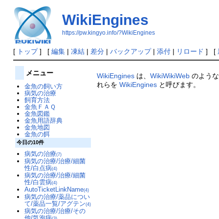
WikiEngines
https://pw.kingyo.info/?WikiEngines
[
トップ
] [
編集
|
凍結
|
差分
|
バックアップ
|
添付
|
リロード
] [
メニュー
WikiEngines
は、
WikiWikiWeb
のような
れらを
WikiEngines
と呼びます。
金魚の飼い方
病気の治療
飼育方法
金魚ＦＡＱ
金魚図鑑
金魚用語辞典
金魚地図
金魚の餌
今日の10件
病気の治療
(7)
病気の治療/治療/細菌
性/白点病
(4)
病気の治療/治療/細菌
性/白雲病
(4)
AutoTicketLinkName
(4)
病気の治療/薬品につい
て/薬品一覧/アグテン
(4)
病気の治療/治療/その
他/気泡病
(3)