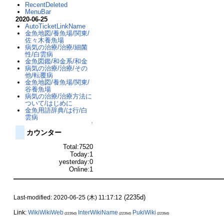
RecentDeleted
MenuBar
2020-06-25
AutoTicketLinkName
金魚地図/養魚場/関東/
佐々木養魚場
病気の治療/治療/細菌
性/白雲病
金魚図鑑/和金系/和金
病気の治療/治療/その
他/転覆病
金魚地図/養魚場/関東/
谷養魚場
病気の治療/治療方法に
ついて/はじめに
金魚用語辞典/は行/白
雲病
↑
カウンター
Total:7520
Today:1
yesterday:0
Online:1
(2235d)
Last-modified: 2020-06-25 (木) 11:17:12
Link:
WikiWikiWeb
InterWikiName
PukiWiki
(2235d)
(2235d)
(2235d)