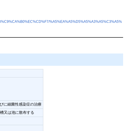
C%F4%C9%CA%B0%EC%CD%F7/%A5%EA%A5%D5%A5%A3%A5%C3%A5%
びに細菌性感染症の治療
、水槽又は池に散布する