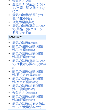
金魚ＦＡＱ
(2)
金魚ＦＡＱ/金魚につい
て/当歳、明２歳ってな
に？
(2)
病気の治療/治療/その
他/消化不良
(2)
金魚用語辞典
(2)
病気の治療/薬品につい
て/薬品一覧/グリーン
Ｆリキッド
(1)
人気の10件
病気の治療
(1796645)
病気の治療/治療/細菌
性/白点病
(319807)
病気の治療/治療/細菌
性/黒班病
(311267)
病気の治療/薬品につい
て/症状から調べる
(31048
3)
病気の治療/治療/細菌
性/尾ぐされ病
(296502)
病気の治療/治療/細菌
性/水カビ病
(276304)
病気の治療/治療/細菌
性/白雲病
(275953)
金魚ＦＡＱ
(261892)
病気の治療/治療/細菌
性/赤班病
(261026)
病気の治療/治療方法に
ついて/食塩浴
(242657)