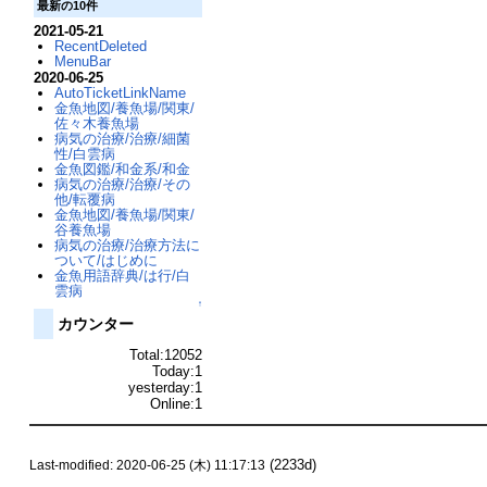
最新の10件
2021-05-21
RecentDeleted
MenuBar
2020-06-25
AutoTicketLinkName
金魚地図/養魚場/関東/
佐々木養魚場
病気の治療/治療/細菌
性/白雲病
金魚図鑑/和金系/和金
病気の治療/治療/その
他/転覆病
金魚地図/養魚場/関東/
谷養魚場
病気の治療/治療方法に
ついて/はじめに
金魚用語辞典/は行/白
雲病
↑
カウンター
Total:12052
Today:1
yesterday:1
Online:1
(2233d)
Last-modified: 2020-06-25 (木) 11:17:13