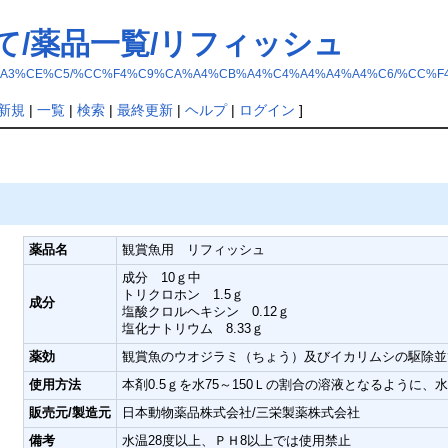
て/薬品一覧/リフィッシュ
%CE%BC%A3%CE%C5/%CC%F4%C9%CA%A4%CB%A4%C4%A4%A4%A4%C6/%C
新規
|
一覧
|
検索
|
最終更新
|
ヘルプ
|
ログイン
]
薬品名
観賞魚用 リフィッシュ
成分 10ｇ中
トリクロホン 1.5ｇ
成分
塩酸クロルヘキシン 0.12ｇ
塩化ナトリウム 8.33ｇ
薬効
観賞魚のウオジラミ（ちょう）及びイカリムシの駆除並
使用方法
本剤0.5ｇを水75～150Ｌの割合の溶液となるように
販売元/製造元
日本動物薬品株式会社/三栄製薬株式会社
備考
水温28度以上、ＰＨ8以上では使用禁止