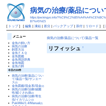
病気の治療/薬品につい
https://pw.kingyo.info/?%C9%C2%B5%A4%A4
B7%A5%E5
[
トップ
] [
編集
|
凍結
|
差分
|
バックアップ
|
添付
|
リロード
] [
メニュー
病気の治療/薬品について/薬品一覧
金魚の飼い方
病気の治療
リフィッシュ
†
飼育方法
金魚ＦＡＱ
金魚図鑑
金魚用語辞典
金魚地図
金魚の餌
今日の10件
病気の治療/薬品につい
て/薬品一覧/サンエー
ス
(2)
金魚図鑑/琉金系/琉金
(2)
病気の治療/治療/細菌
性/鰓ぐされ病
(2)
病気の治療/治療/寄生
虫/イカリムシ
(2)
PukiWiki/1.4/Manual
(2)