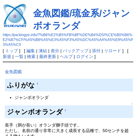
金魚図鑑/琉金系/ジャン
ボオランダ
https://pw.kingyo.info/?%B6%E2%B5%FB%BF%DE%B4%D5/%CE%B0%B6%
E2%B7%CF/%A5%B8%A5%E3%A5%F3%A5%DC%A5%AA%A5%E9%A5%F
3%A5%C0
[
トップ
] [
編集
|
凍結
|
差分
|
バックアップ
|
添付
|
リロード
] [
新規
|
一覧
|
検索
|
最終更新
|
ヘルプ
|
ログイン
]
金魚図鑑
ふりがな
†
ジャンボオランダ
↑
ジャンボオランダ
†
長手（胴が長い）オランダ獅子頭です。
ただし、名前の通り非常に大きく成長する品種で、50センチを超