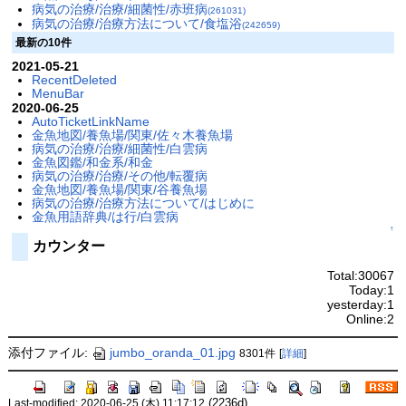
病気の治療/治療/細菌性/赤班病
(261031)
病気の治療/治療方法について/食塩浴
(242659)
最新の10件
2021-05-21
RecentDeleted
MenuBar
2020-06-25
AutoTicketLinkName
金魚地図/養魚場/関東/佐々木養魚場
病気の治療/治療/細菌性/白雲病
金魚図鑑/和金系/和金
病気の治療/治療/その他/転覆病
金魚地図/養魚場/関東/谷養魚場
病気の治療/治療方法について/はじめに
金魚用語辞典/は行/白雲病
↑
カウンター
Total:30067
Today:1
yesterday:1
Online:2
添付ファイル:
jumbo_oranda_01.jpg
8301件
[
詳細
]
(2236d)
Last-modified: 2020-06-25 (木) 11:17:12