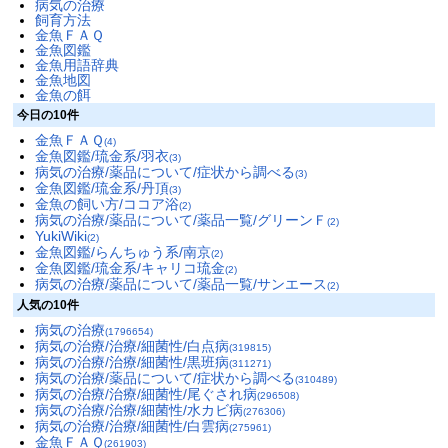
病気の治療
飼育方法
金魚ＦＡＱ
金魚図鑑
金魚用語辞典
金魚地図
金魚の餌
今日の10件
金魚ＦＡＱ
(4)
金魚図鑑/琉金系/羽衣
(3)
病気の治療/薬品について/症状から調べる
(3)
金魚図鑑/琉金系/丹頂
(3)
金魚の飼い方/ココア浴
(2)
病気の治療/薬品について/薬品一覧/グリーンＦ
(2)
YukiWiki
(2)
金魚図鑑/らんちゅう系/南京
(2)
金魚図鑑/琉金系/キャリコ琉金
(2)
病気の治療/薬品について/薬品一覧/サンエース
(2)
人気の10件
病気の治療
(1796654)
病気の治療/治療/細菌性/白点病
(319815)
病気の治療/治療/細菌性/黒班病
(311271)
病気の治療/薬品について/症状から調べる
(310489)
病気の治療/治療/細菌性/尾ぐされ病
(296508)
病気の治療/治療/細菌性/水カビ病
(276306)
病気の治療/治療/細菌性/白雲病
(275961)
金魚ＦＡＱ
(261903)