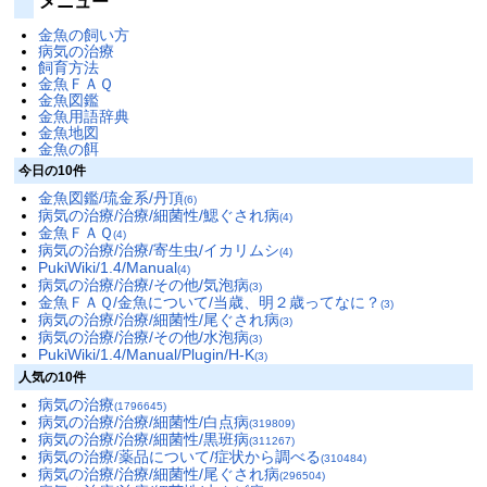
メニュー
金魚の飼い方
病気の治療
飼育方法
金魚ＦＡＱ
金魚図鑑
金魚用語辞典
金魚地図
金魚の餌
今日の10件
金魚図鑑/琉金系/丹頂
(6)
病気の治療/治療/細菌性/鰓ぐされ病
(4)
金魚ＦＡＱ
(4)
病気の治療/治療/寄生虫/イカリムシ
(4)
PukiWiki/1.4/Manual
(4)
病気の治療/治療/その他/気泡病
(3)
金魚ＦＡＱ/金魚について/当歳、明２歳ってなに？
(3)
病気の治療/治療/細菌性/尾ぐされ病
(3)
病気の治療/治療/その他/水泡病
(3)
PukiWiki/1.4/Manual/Plugin/H-K
(3)
人気の10件
病気の治療
(1796645)
病気の治療/治療/細菌性/白点病
(319809)
病気の治療/治療/細菌性/黒班病
(311267)
病気の治療/薬品について/症状から調べる
(310484)
病気の治療/治療/細菌性/尾ぐされ病
(296504)