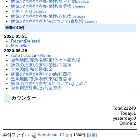
病気の治療/治療/細菌性/水カビ病
(276304)
病気の治療/治療/細菌性/白雲病
(275955)
金魚ＦＡＱ
(261894)
病気の治療/治療/細菌性/赤班病
(261026)
病気の治療/治療方法について/食塩浴
(242658)
最新の10件
2021-05-21
RecentDeleted
MenuBar
2020-06-25
AutoTicketLinkName
金魚地図/養魚場/関東/佐々木養魚場
病気の治療/治療/細菌性/白雲病
金魚図鑑/和金系/和金
病気の治療/治療/その他/転覆病
金魚地図/養魚場/関東/谷養魚場
病気の治療/治療方法について/はじめに
金魚用語辞典/は行/白雲病
↑
カウンター
Total:21240
Today:1
yesterday:0
Online:2
添付ファイル:
hanahusa_01.jpg
1380件
[
詳細
]