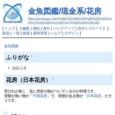
金魚図鑑/琉金系/花房
https://pw.kingyo.info/?%B6%E2%B5%FB%BF%DE%B4%D
5/%CE%B0%B6%E2%B7%CF/%B2%D6%CB%BC
[
トップ
] [
編集
|
凍結
|
差分
|
バックアップ
|
添付
|
リロード
] [
新規
|
一覧
|
検索
|
最終更新
|
ヘルプ
|
ログイン
]
金魚図鑑
ふりがな
†
はなふさ
↑
花房（日本花房）
†
背びれが無く、花に房状の物がついているのが特徴です。
背鰭が無い物が「
中国花房
」で、背鰭がある物が「
日本花房
」だそ
うです。