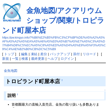
金魚地図/アクアリウム
ショップ/関東/トロピラ
ンド町屋本店
https://pw.kingyo.info/?%B6%E2%B5%FB%C3%CF%BF%DE/%A5%A2%A5%
AF%A5%A2%A5%EA%A5%A6%A5%E0%A5%B7%A5%E7%A5%C3%A5%D
7/%B4%D8%C5%EC/%A5%C8%A5%ED%A5%D4%A5%E9%A5%F3%A5%C
9%C4%AE%B2%B0%CB%DC%C5%B9
[
トップ
] [
編集
|
凍結
|
差分
|
バックアップ
|
添付
|
リロード
] [
新規
|
一覧
|
検索
|
最終更新
|
ヘルプ
|
ログイン
]
金魚地図
トロピランド町屋本店
†
↑
説明
†
首都圏最大の直輸入直売店。金魚の取り扱いも多数ありま