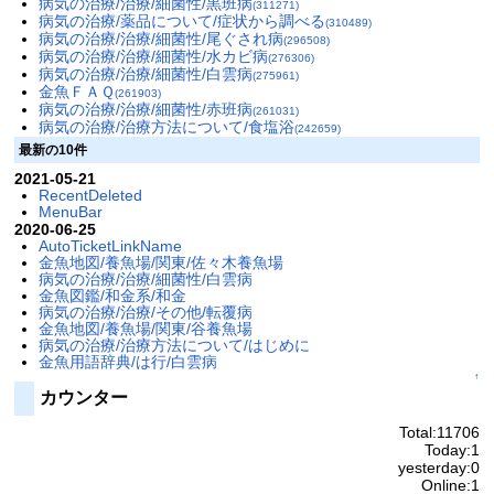
病気の治療/治療/細菌性/黒班病
(311271)
病気の治療/薬品について/症状から調べる
(310489)
病気の治療/治療/細菌性/尾ぐされ病
(296508)
病気の治療/治療/細菌性/水カビ病
(276306)
病気の治療/治療/細菌性/白雲病
(275961)
金魚ＦＡＱ
(261903)
病気の治療/治療/細菌性/赤班病
(261031)
病気の治療/治療方法について/食塩浴
(242659)
最新の10件
2021-05-21
RecentDeleted
MenuBar
2020-06-25
AutoTicketLinkName
金魚地図/養魚場/関東/佐々木養魚場
病気の治療/治療/細菌性/白雲病
金魚図鑑/和金系/和金
病気の治療/治療/その他/転覆病
金魚地図/養魚場/関東/谷養魚場
病気の治療/治療方法について/はじめに
金魚用語辞典/は行/白雲病
↑
カウンター
Total:11706
Today:1
yesterday:0
Online:1