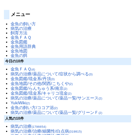
メニュー
金魚の飼い方
病気の治療
飼育方法
金魚ＦＡＱ
金魚図鑑
金魚用語辞典
金魚地図
金魚の餌
今日の10件
金魚ＦＡＱ
(4)
病気の治療/薬品について/症状から調べる
(3)
金魚図鑑/琉金系/丹頂
(3)
金魚地図/その他/関西/こちくや
(2)
金魚図鑑/らんちゅう系/南京
(2)
金魚図鑑/琉金系/キャリコ琉金
(2)
病気の治療/薬品について/薬品一覧/サンエース
(2)
YukiWiki
(2)
金魚の飼い方/ココア浴
(2)
病気の治療/薬品について/薬品一覧/グリーンＦ
(2)
人気の10件
病気の治療
(1796654)
病気の治療/治療/細菌性/白点病
(319815)