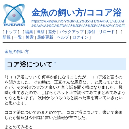
金魚の飼い方/ココア浴
https://pw.kingyo.info/?%B6%E2%B5%FB%A4%CE%BB%F
4%A4%A4%CA%FD/%A5%B3%A5%B3%A5%A2%CD%E1
[
トップ
] [
編集
|
凍結
|
差分
|
バックアップ
|
添付
|
リロード
] [
新規
|
一覧
|
検索
|
最終更新
|
ヘルプ
|
ログイン
]
金魚の飼い方
コア浴について
†
1)ココア浴について 何年か前になりましたが、ココア浴と言うの
を聞きました。 その時は、正直そんな馬鹿な。。と思っていまし
たが、その後ポツポツと良いと言う話を聞く様になりました。 興
味が出てきたので、しばらくネット上で調べてみてまとめてみよう
かなと思います。 次回からつらつらと調べた事を書いていきたい
と思います。
ココア浴についてのまとめです。 ココア浴について、書いて来ま
したが情報は今回迄に書いた情報が主でした。
まとめてみると