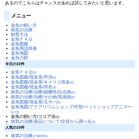
あるのでこちらはチャンスがあれば試してみたいと思います。
メニュー
金魚の飼い方
病気の治療
飼育方法
金魚ＦＡＱ
金魚図鑑
金魚用語辞典
金魚地図
金魚の餌
今日の10件
金魚ＦＡＱ
(5)
金魚図鑑/琉金系/丹頂
(4)
金魚図鑑/琉金系/キャリコ琉金
(3)
金魚図鑑/琉金系/羽衣
(3)
病気の治療/治療/細菌性/白点病
(3)
病気の治療/治療/その他/気泡病
(3)
金魚図鑑/琉金系/玉サバ
(3)
金魚地図/アクアリウムショップ/中部/ペットショップアニマー
レ
(3)
金魚の飼い方/ココア浴
(3)
病気の治療/薬品について/症状から調べる
(3)
人気の10件
病気の治療
(1796655)