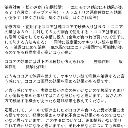
治療対象 ・松かさ病（初期段階） ・エロモナス感染にも効果があ
る？（赤斑病、ポップアイ等） ・カラムナリス系症候群にも効果
がある？（尾ぐされ病、鰓ぐされ病、口ぐされ病等）
治療方法 ・使用するココアは純ココアで砂糖入りはＮＧ ・ココア
の量は水３０Ｌに対して５ｇの割合で使用する ・ココアは事前に
お湯等で溶かしてから水槽に投入（金魚が食べれば良いので団子に
して与える方法もある） ・同時に規定量のオキソリン酸を使用す
る ・濾過は止めて治療 ・低水温ではココアが凝固する可能性があ
るのである程度水温が高いほうが良い
ココアの効果には以下の３種類が考えられる 整腸作用 殺
菌作用 抗酸化作用
どうもココアで体調を整えて、オキソリン酸で病気を治療すると言
う感じで、ココアは薬品の効果を高める効果がある様です。
と言う感じですが、実際に松かさ病の魚がいないので検証できませ
んが情報を集めた限りではこんな感じかなと思います。 皆さんの
方で検証する機会があったら是非結果を教えてください。
応用として、メールで頂きましたがココアを食べると糞が大量に出
る様ですので、軽度の腸まんや消化不良にも効果があるのではない
かなと思っています。 このネタについては、追加情報がない限り
これで終わりになると思いますが、消化不良などについても興味が