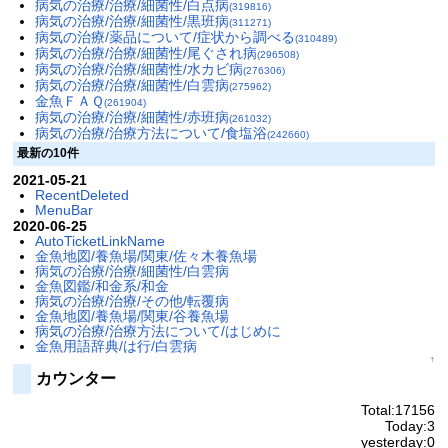
病気の治療/治療/細菌性/白点病
(319816)
病気の治療/治療/細菌性/黒班病
(311271)
病気の治療/薬品について/症状から調べる
(310489)
病気の治療/治療/細菌性/尾ぐされ病
(296508)
病気の治療/治療/細菌性/水カビ病
(276306)
病気の治療/治療/細菌性/白雲病
(275962)
金魚ＦＡＱ
(261904)
病気の治療/治療/細菌性/赤班病
(261032)
病気の治療/治療方法について/食塩浴
(242660)
最新の10件
2021-05-21
RecentDeleted
MenuBar
2020-06-25
AutoTicketLinkName
金魚地図/養魚場/関東/佐々木養魚場
病気の治療/治療/細菌性/白雲病
金魚図鑑/和金系/和金
病気の治療/治療/その他/転覆病
金魚地図/養魚場/関東/谷養魚場
病気の治療/治療方法について/はじめに
金魚用語辞典/は行/白雲病
↑
カウンター
Total:17156
Today:3
yesterday:0