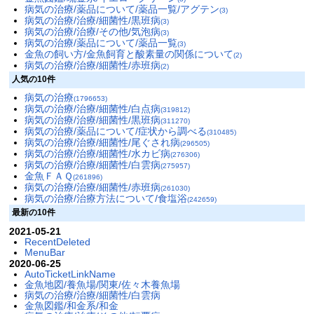
病気の治療/薬品について/薬品一覧/アグテン
(3)
病気の治療/治療/細菌性/黒班病
(3)
病気の治療/治療/その他/気泡病
(3)
病気の治療/薬品について/薬品一覧
(3)
金魚の飼い方/金魚飼育と酸素量の関係について
(2)
病気の治療/治療/細菌性/赤班病
(2)
人気の10件
病気の治療
(1796653)
病気の治療/治療/細菌性/白点病
(319812)
病気の治療/治療/細菌性/黒班病
(311270)
病気の治療/薬品について/症状から調べる
(310485)
病気の治療/治療/細菌性/尾ぐされ病
(296505)
病気の治療/治療/細菌性/水カビ病
(276306)
病気の治療/治療/細菌性/白雲病
(275957)
金魚ＦＡＱ
(261896)
病気の治療/治療/細菌性/赤班病
(261030)
病気の治療/治療方法について/食塩浴
(242659)
最新の10件
2021-05-21
RecentDeleted
MenuBar
2020-06-25
AutoTicketLinkName
金魚地図/養魚場/関東/佐々木養魚場
病気の治療/治療/細菌性/白雲病
金魚図鑑/和金系/和金