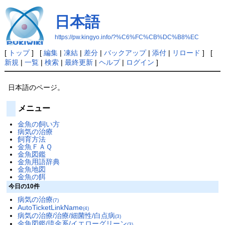
日本語
https://pw.kingyo.info/?%C6%FC%CB%DC%B8%EC
[
トップ
] [
編集
|
凍結
|
差分
|
バックアップ
|
添付
|
リロード
] [
新規
|
一覧
|
検索
|
最終更新
|
ヘルプ
|
ログイン
]
日本語のページ。
メニュー
金魚の飼い方
病気の治療
飼育方法
金魚ＦＡＱ
金魚図鑑
金魚用語辞典
金魚地図
金魚の餌
今日の10件
病気の治療
(7)
AutoTicketLinkName
(4)
病気の治療/治療/細菌性/白点病
(3)
金魚図鑑/琉金系/イエローグリーン
(3)