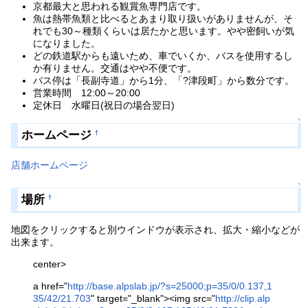
京都最大と思われる観賞魚専門店です。
魚は熱帯魚類と比べるとあまり取り扱いがありませんが、そ
れでも30～種類くらいは居たかと思います。やや密飼いが気
になりました。
どの鉄道駅からも遠いため、車でいくか、バスを使用するし
か有りません。交通はやや不便です。
バス停は「長副寺道」から1分、「?津段町」から数分です。
営業時間 12:00～20:00
定休日 水曜日(祝日の場合翌日)
↑
ホームページ
†
店舗ホームページ
↑
場所
†
地図をクリックすると別ウインドウが表示され、拡大・縮小などが
出来ます。
center>
a href="
http://base.alpslab.jp/?s=25000;p=35/0/0.137,1
35/42/21.703
" target="_blank"><img src="
http://clip.alp