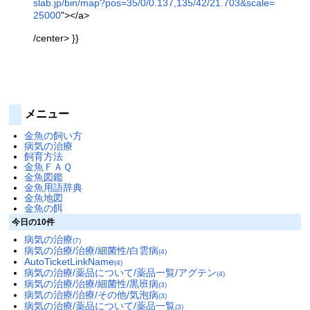
slab.jp/bin/map?pos=35/0/0.137,135/42/21.703&scale=
25000
"></a>
/center> }}
メニュー
金魚の飼い方
病気の治療
飼育方法
金魚ＦＡＱ
金魚図鑑
金魚用語辞典
金魚地図
金魚の餌
今日の10件
病気の治療
(7)
病気の治療/治療/細菌性/白雲病
(4)
AutoTicketLinkName
(4)
病気の治療/薬品について/薬品一覧/アグテン
(4)
病気の治療/治療/細菌性/黒班病
(3)
病気の治療/治療/その他/気泡病
(3)
病気の治療/薬品について/薬品一覧
(3)