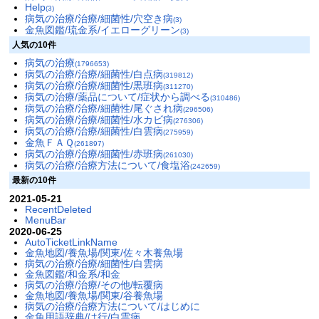
Help
(3)
病気の治療/治療/細菌性/穴空き病
(3)
金魚図鑑/琉金系/イエローグリーン
(3)
人気の10件
病気の治療
(1796653)
病気の治療/治療/細菌性/白点病
(319812)
病気の治療/治療/細菌性/黒班病
(311270)
病気の治療/薬品について/症状から調べる
(310486)
病気の治療/治療/細菌性/尾ぐされ病
(296506)
病気の治療/治療/細菌性/水カビ病
(276306)
病気の治療/治療/細菌性/白雲病
(275959)
金魚ＦＡＱ
(261897)
病気の治療/治療/細菌性/赤班病
(261030)
病気の治療/治療方法について/食塩浴
(242659)
最新の10件
2021-05-21
RecentDeleted
MenuBar
2020-06-25
AutoTicketLinkName
金魚地図/養魚場/関東/佐々木養魚場
病気の治療/治療/細菌性/白雲病
金魚図鑑/和金系/和金
病気の治療/治療/その他/転覆病
金魚地図/養魚場/関東/谷養魚場
病気の治療/治療方法について/はじめに
金魚用語辞典/は行/白雲病