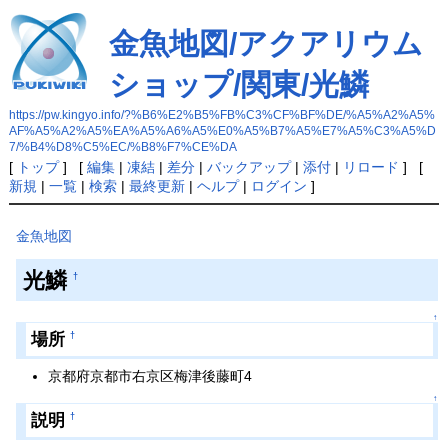
金魚地図/アクアリウム
ショップ/関東/光鱗
https://pw.kingyo.info/?%B6%E2%B5%FB%C3%CF%BF%DE/%A5%A2%A5%
AF%A5%A2%A5%EA%A5%A6%A5%E0%A5%B7%A5%E7%A5%C3%A5%D
7/%B4%D8%C5%EC/%B8%F7%CE%DA
[
トップ
] [
編集
|
凍結
|
差分
|
バックアップ
|
添付
|
リロード
] [
新規
|
一覧
|
検索
|
最終更新
|
ヘルプ
|
ログイン
]
金魚地図
光鱗
†
↑
場所
†
京都府京都市右京区梅津後藤町4
↑
説明
†