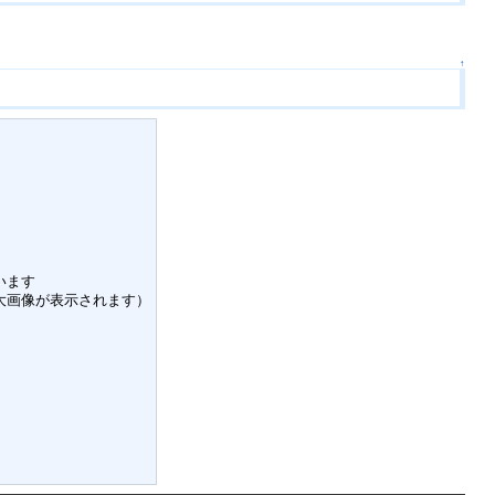
↑
います
大画像が表示されます）