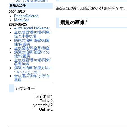
ついて/食塩浴
(242657)
最新の10件
高温には弱く加温治療が効果的的です
2021-05-21
RecentDeleted
MenuBar
病魚の画像
†
2020-06-25
AutoTicketLinkName
金魚地図/養魚場/関東/
佐々木養魚場
病気の治療/治療/細菌
性/白雲病
金魚図鑑/和金系/和金
病気の治療/治療/その
他/転覆病
金魚地図/養魚場/関東/
谷養魚場
病気の治療/治療方法に
ついて/はじめに
金魚用語辞典/は行/白
雲病
↑
カウンター
Total:31821
Today:2
yesterday:2
Online:1