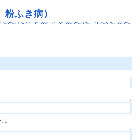
、粉ふき病）
%A1%BC%A5%C7%A5%A3%A5%CB%A5%A6%A5%E0%C9%C2%A1%CA%A5%
↑
↑
です。
↑