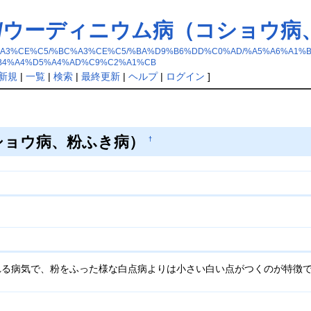
性/ウーディニウム病（コショウ病
%CE%BC%A3%CE%C5/%BC%A3%CE%C5/%BA%D9%B6%DD%C0%AD/%A5%A6
B4%A4%D5%A4%AD%C9%C2%A1%CB
新規
|
一覧
|
検索
|
最終更新
|
ヘルプ
|
ログイン
]
ショウ病、粉ふき病）
†
れる病気で、粉をふった様な白点病よりは小さい白い点がつくのが特徴