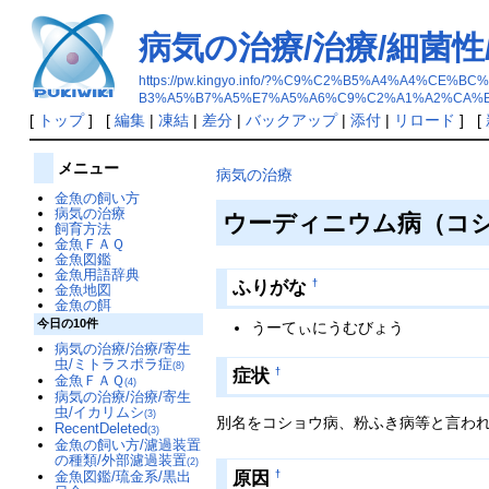
病気の治療/治療/細菌
https://pw.kingyo.info/?%C9%C2%B5%A4%A4
B3%A5%B7%A5%E7%A5%A6%C9%C2%A1%A2%CA%
[
トップ
] [
編集
|
凍結
|
差分
|
バックアップ
|
添付
|
リロード
] [
メニュー
病気の治療
金魚の飼い方
病気の治療
ウーディニウム病（コ
飼育方法
金魚ＦＡＱ
金魚図鑑
金魚用語辞典
ふりがな
†
金魚地図
金魚の餌
今日の10件
うーてぃにうむびょう
病気の治療/治療/寄生
虫/ミトラスポラ症
(8)
症状
†
金魚ＦＡＱ
(4)
病気の治療/治療/寄生
虫/イカリムシ
(3)
別名をコショウ病、粉ふき病等と言わ
RecentDeleted
(3)
金魚の飼い方/濾過装置
の種類/外部濾過装置
(2)
原因
金魚図鑑/琉金系/黒出
†