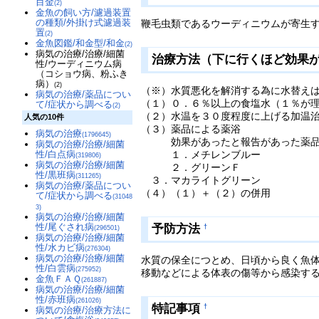
目金
(2)
金魚の飼い方/濾過装置
の種類/外掛け式濾過装
鞭毛虫類であるウーディニウムが寄生す
置
(2)
金魚図鑑/和金型/和金
(2)
病気の治療/治療/細菌
治療方法（下に行くほど効果
性/ウーディニウム病
（コショウ病、粉ふき
病）
(2)
（※）水質悪化を解消する為に水替え
病気の治療/薬品につい
（１）０．６％以上の食塩水（１％が
て/症状から調べる
(2)
（２）水温を３０度程度に上げる加温
人気の10件
（３）薬品による薬浴
病気の治療
(1796645)
効果があったと報告があった薬品（
病気の治療/治療/細菌
性/白点病
１．メチレンブルー
(319806)
病気の治療/治療/細菌
２．グリーンＦ
性/黒班病
(311265)
３．マカライトグリーン
病気の治療/薬品につい
（４）（１）＋（２）の併用
て/症状から調べる
(31048
3)
病気の治療/治療/細菌
性/尾ぐされ病
予防方法
†
(296501)
病気の治療/治療/細菌
性/水カビ病
(276304)
病気の治療/治療/細菌
水質の保全につとめ、日頃から良く魚
性/白雲病
(275952)
移動などによる体表の傷等から感染す
金魚ＦＡＱ
(261887)
病気の治療/治療/細菌
性/赤班病
(261026)
特記事項
†
病気の治療/治療方法に