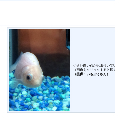
。
小さい白い点が沢山付いて
（画像をクリックすると拡
（提供：いもぷぅさん）