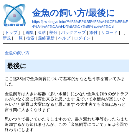
金魚の飼い方/最後に
https://pw.kingyo.info/?%B6%E2%B5%FB%A4%CE%BB%F
4%A4%A4%CA%FD/%BA%C7%B8%E5%A4%CB
[
トップ
] [
編集
|
凍結
|
差分
|
バックアップ
|
添付
|
リロード
] [
新規
|
一覧
|
検索
|
最終更新
|
ヘルプ
|
ログイン
]
金魚の飼い方
最後に
†
ここ迄38回で金魚飼育について基本的かなと思う事を書いてみま
した
金魚飼育は大きい容器（多い水量）に少ない金魚を飼うのがトラブ
ルが少なく楽に飼育出来ると思います 見ていて水槽内が楽しいぐ
らいだと飼育は大変になると思います 今大丈夫でも金魚はあっと
言う間に大きくなります
思いつきで書いていたりしますので、書き漏れた事等あったらまた
追加するかも知れませんが、この「金魚飼育について」\nは今回で
終わりにします