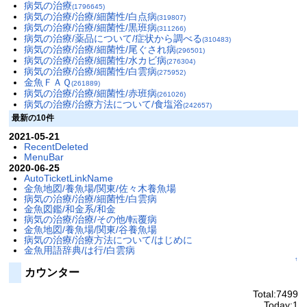
病気の治療
(1796645)
病気の治療/治療/細菌性/白点病
(319807)
病気の治療/治療/細菌性/黒班病
(311266)
病気の治療/薬品について/症状から調べる
(310483)
病気の治療/治療/細菌性/尾ぐされ病
(296501)
病気の治療/治療/細菌性/水カビ病
(276304)
病気の治療/治療/細菌性/白雲病
(275952)
金魚ＦＡＱ
(261889)
病気の治療/治療/細菌性/赤班病
(261026)
病気の治療/治療方法について/食塩浴
(242657)
最新の10件
2021-05-21
RecentDeleted
MenuBar
2020-06-25
AutoTicketLinkName
金魚地図/養魚場/関東/佐々木養魚場
病気の治療/治療/細菌性/白雲病
金魚図鑑/和金系/和金
病気の治療/治療/その他/転覆病
金魚地図/養魚場/関東/谷養魚場
病気の治療/治療方法について/はじめに
金魚用語辞典/は行/白雲病
↑
カウンター
Total:7499
Today:1