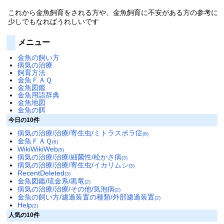
これから金魚飼育をされる方や、金魚飼育に不安がある方の参考に
少しでもなればうれしいです
メニュー
金魚の飼い方
病気の治療
飼育方法
金魚ＦＡＱ
金魚図鑑
金魚用語辞典
金魚地図
金魚の餌
今日の10件
病気の治療/治療/寄生虫/ミトラスポラ症
(8)
金魚ＦＡＱ
(6)
WikiWikiWeb
(5)
病気の治療/治療/細菌性/松かさ病
(3)
病気の治療/治療/寄生虫/イカリムシ
(3)
RecentDeleted
(3)
金魚図鑑/琉金系/黒竜
(2)
病気の治療/治療/その他/気泡病
(2)
金魚の飼い方/濾過装置の種類/外部濾過装置
(2)
Help
(2)
人気の10件