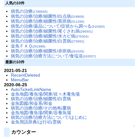
人気の10件
病気の治療
(1796645)
病気の治療/治療/細菌性/白点病
(319806)
病気の治療/治療/細菌性/黒班病
(311266)
病気の治療/薬品について/症状から調べる
(310483)
病気の治療/治療/細菌性/尾ぐされ病
(296501)
病気の治療/治療/細菌性/水カビ病
(276304)
病気の治療/治療/細菌性/白雲病
(275952)
金魚ＦＡＱ
(261888)
病気の治療/治療/細菌性/赤班病
(261026)
病気の治療/治療方法について/食塩浴
(242657)
最新の10件
2021-05-21
RecentDeleted
MenuBar
2020-06-25
AutoTicketLinkName
金魚地図/養魚場/関東/佐々木養魚場
病気の治療/治療/細菌性/白雲病
金魚図鑑/和金系/和金
病気の治療/治療/その他/転覆病
金魚地図/養魚場/関東/谷養魚場
病気の治療/治療方法について/はじめに
金魚用語辞典/は行/白雲病
↑
カウンター