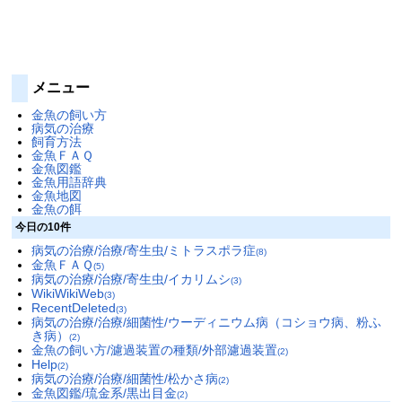
メニュー
金魚の飼い方
病気の治療
飼育方法
金魚ＦＡＱ
金魚図鑑
金魚用語辞典
金魚地図
金魚の餌
今日の10件
病気の治療/治療/寄生虫/ミトラスポラ症
(8)
金魚ＦＡＱ
(5)
病気の治療/治療/寄生虫/イカリムシ
(3)
WikiWikiWeb
(3)
RecentDeleted
(3)
病気の治療/治療/細菌性/ウーディニウム病（コショウ病、粉ふ
き病）
(2)
金魚の飼い方/濾過装置の種類/外部濾過装置
(2)
Help
(2)
病気の治療/治療/細菌性/松かさ病
(2)
金魚図鑑/琉金系/黒出目金
(2)