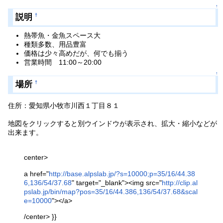
↑
説明
†
熱帯魚・金魚スペース大
種類多数、用品豊富
価格は少々高めだが、何でも揃う
営業時間 11:00～20:00
↑
場所
†
住所：愛知県小牧市川西１丁目８１
地図をクリックすると別ウインドウが表示され、拡大・縮小などが
出来ます。
center>
a href="
http://base.alpslab.jp/?s=10000;p=35/16/44.38
6,136/54/37.68
" target="_blank"><img src="
http://clip.al
pslab.jp/bin/map?pos=35/16/44.386,136/54/37.68&scal
e=10000
"></a>
/center> }}