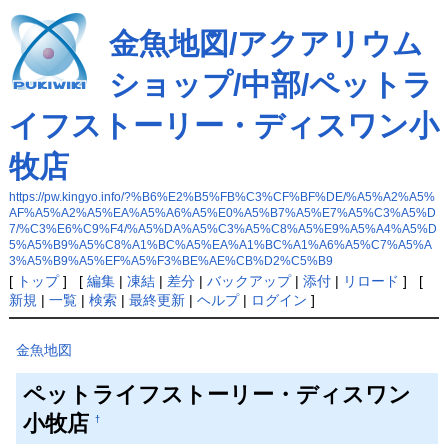
金魚地図/アクアリウム
ショップ/中部/ペットラ
イフストーリー・ディスワン小
牧店
https://pw.kingyo.info/?%B6%E2%B5%FB%C3%CF%BF%DE/%A5%A2%A5%
AF%A5%A2%A5%EA%A5%A6%A5%E0%A5%B7%A5%E7%A5%C3%A5%D
7/%C3%E6%C9%F4/%A5%DA%A5%C3%A5%C8%A5%E9%A5%A4%A5%D
5%A5%B9%A5%C8%A1%BC%A5%EA%A1%BC%A1%A6%A5%C7%A5%A
3%A5%B9%A5%EF%A5%F3%BE%AE%CB%D2%C5%B9
[
トップ
] [
編集
|
凍結
|
差分
|
バックアップ
|
添付
|
リロード
] [
新規
|
一覧
|
検索
|
最終更新
|
ヘルプ
|
ログイン
]
金魚地図
ペットライフストーリー・ディスワン
小牧店
†