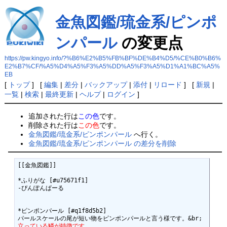
金魚図鑑/琉金系/ピンポ
ンパール
の変更点
https://pw.kingyo.info/?%B6%E2%B5%FB%BF%DE%B4%D5/%CE%B0%B6%
E2%B7%CF/%A5%D4%A5%F3%A5%DD%A5%F3%A5%D1%A1%BC%A5%
EB
[
トップ
] [
編集
|
差分
|
バックアップ
|
添付
|
リロード
] [
新規
|
一覧
|
検索
|
最終更新
|
ヘルプ
|
ログイン
]
追加された行は
この色
です。
削除された行は
この色
です。
金魚図鑑/琉金系/ピンポンパール
へ行く。
金魚図鑑/琉金系/ピンポンパール の差分を削除
[[金魚図鑑]]

*ふりがな [#u75671f1]

-ぴんぽんぱーる

*ピンポンパール [#q1f8d5b2]

立っている鱗が特徴です。