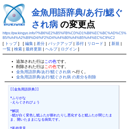
金魚用語辞典/あ行/鰓ぐ
され病
の変更点
https://pw.kingyo.info/?%B6%E2%B5%FB%CD%D1%B8%EC%BC%AD%C5%
B5/%A4%A2%B9%D4/%F2%D4%A4%B0%A4%B5%A4%EC%C9%C2
[
トップ
] [
編集
|
差分
|
バックアップ
|
添付
|
リロード
] [
新規
|
一覧
|
検索
|
最終更新
|
ヘルプ
|
ログイン
]
追加された行は
この色
です。
削除された行は
この色
です。
金魚用語辞典/あ行/鰓ぐされ病
へ行く。
金魚用語辞典/あ行/鰓ぐされ病 の差分を削除
[[金魚用語辞典]]
*ふりがな
-えらぐされびょう
*解説 
-鰓が白く変色し鰓ふたが膨れたりし悪化すると鰓ふたが閉じたま
ま、開いたままになる病気です。
*私的意見