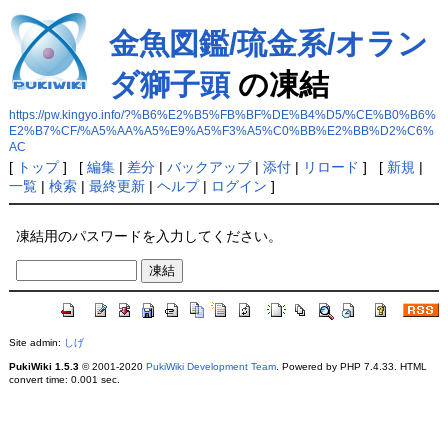
金魚図鑑/琉金系/オラン
ダ獅子頭
の凍結
https://pw.kingyo.info/?%B6%E2%B5%FB%BF%DE%B4%D5/%CE%B0%B6%
E2%B7%CF/%A5%AA%A5%E9%A5%F3%A5%C0%BB%E2%BB%D2%C6%
AC
[
トップ
] [
編集
|
差分
|
バックアップ
|
添付
|
リロード
] [
新規
|
一覧
|
検索
|
最終更新
|
ヘルプ
|
ログイン
]
凍結用のパスワードを入力してください。
Site admin:
しげ
PukiWiki 1.5.3
© 2001-2020
PukiWiki Development Team
. Powered by PHP 7.4.33. HTML
convert time: 0.001 sec.