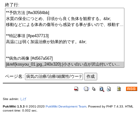
終了行:
ページ名:
Site admin:
しげ
PukiWiki 1.5.3
© 2001-2020
PukiWiki Development Team
. Powered by PHP 7.4.33. HTML
convert time: 0.002 sec.