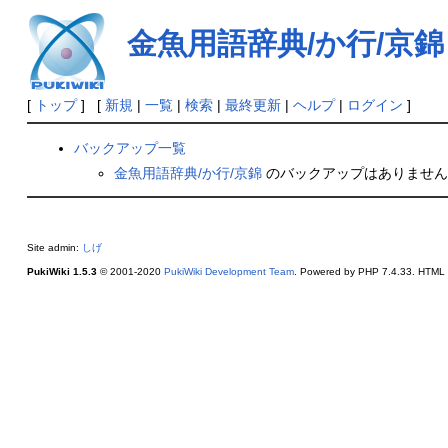
金魚用語辞典/か行/京錦
[
トップ
] [
新規
|
一覧
|
検索
|
最終更新
|
ヘルプ
|
ログイン
]
バックアップ一覧
金魚用語辞典/か行/京錦
のバックアップはありません
Site admin:
しげ
PukiWiki 1.5.3
© 2001-2020
PukiWiki Development Team
. Powered by PHP 7.4.33. HTML c