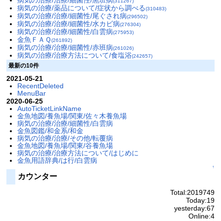
病気の治療/治療/細菌性/黒班病
(311267)
病気の治療/薬品について/症状から調べる
(310483)
病気の治療/治療/細菌性/尾ぐされ病
(296502)
病気の治療/治療/細菌性/水カビ病
(276304)
病気の治療/治療/細菌性/白雲病
(275953)
金魚ＦＡＱ
(261892)
病気の治療/治療/細菌性/赤班病
(261026)
病気の治療/治療方法について/食塩浴
(242657)
最新の10件
2021-05-21
RecentDeleted
MenuBar
2020-06-25
AutoTicketLinkName
金魚地図/養魚場/関東/佐々木養魚場
病気の治療/治療/細菌性/白雲病
金魚図鑑/和金系/和金
病気の治療/治療/その他/転覆病
金魚地図/養魚場/関東/谷養魚場
病気の治療/治療方法について/はじめに
金魚用語辞典/は行/白雲病
↑
カウンター
Total:2019749
Today:19
yesterday:67
Online:4