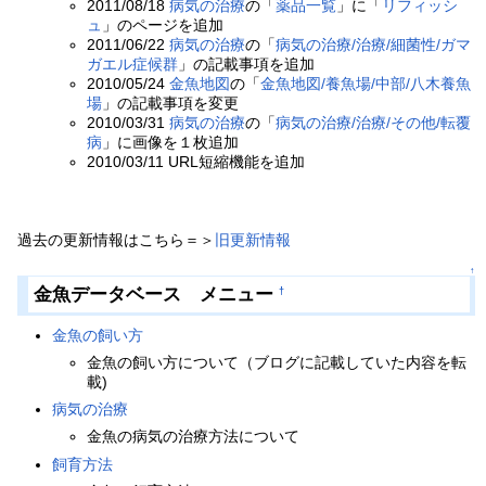
2011/08/18
病気の治療
の「
薬品一覧
」に「
リフィッシ
ュ
」のページを追加
2011/06/22
病気の治療
の「
病気の治療/治療/細菌性/ガマ
ガエル症候群
」の記載事項を追加
2010/05/24
金魚地図
の「
金魚地図/養魚場/中部/八木養魚
場
」の記載事項を変更
2010/03/31
病気の治療
の「
病気の治療/治療/その他/転覆
病
」に画像を１枚追加
2010/03/11 URL短縮機能を追加
過去の更新情報はこちら＝＞
旧更新情報
↑
金魚データベース メニュー
†
金魚の飼い方
金魚の飼い方について（ブログに記載していた内容を転
載)
病気の治療
金魚の病気の治療方法について
飼育方法