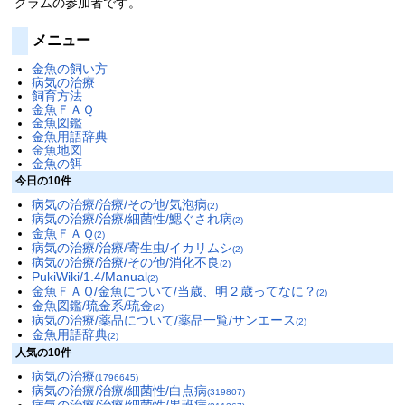
グラムの参加者です。
メニュー
金魚の飼い方
病気の治療
飼育方法
金魚ＦＡＱ
金魚図鑑
金魚用語辞典
金魚地図
金魚の餌
今日の10件
病気の治療/治療/その他/気泡病
(2)
病気の治療/治療/細菌性/鰓ぐされ病
(2)
金魚ＦＡＱ
(2)
病気の治療/治療/寄生虫/イカリムシ
(2)
病気の治療/治療/その他/消化不良
(2)
PukiWiki/1.4/Manual
(2)
金魚ＦＡＱ/金魚について/当歳、明２歳ってなに？
(2)
金魚図鑑/琉金系/琉金
(2)
病気の治療/薬品について/薬品一覧/サンエース
(2)
金魚用語辞典
(2)
人気の10件
病気の治療
(1796645)
病気の治療/治療/細菌性/白点病
(319807)