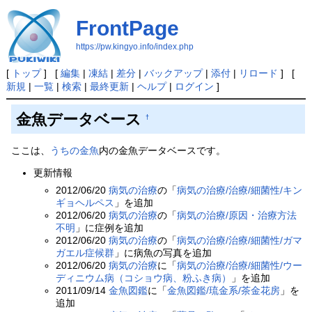
FrontPage
https://pw.kingyo.info/index.php
[
トップ
] [
編集
|
凍結
|
差分
|
バックアップ
|
添付
|
リロード
] [
新規
|
一覧
|
検索
|
最終更新
|
ヘルプ
|
ログイン
]
金魚データベース
†
ここは、
うちの金魚
内の金魚データベースです。
更新情報
2012/06/20
病気の治療
の「
病気の治療/治療/細菌性/キン
ギョヘルペス
」を追加
2012/06/20
病気の治療
の「
病気の治療/原因・治療方法
不明
」に症例を追加
2012/06/20
病気の治療
の「
病気の治療/治療/細菌性/ガマ
ガエル症候群
」に病魚の写真を追加
2012/06/20
病気の治療
に「
病気の治療/治療/細菌性/ウー
ディニウム病（コショウ病、粉ふき病）
」を追加
2011/09/14
金魚図鑑
に「
金魚図鑑/琉金系/茶金花房
」を
追加