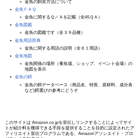
金魚の飼育方法について
金魚ＦＡＱ
金魚に関するＱ／Ａを記載（全45ＱＡ）
金魚図鑑
金魚の図鑑です（全３９品種）
金魚用語辞典
金魚に関する用語の説明（全６１用語）
金魚地図
金魚関係の場所（養魚場、ショップ、イベント会場）の
地図を表示
金魚の餌
金魚の餌データベース（商品名、特長、原材料、成分表
など)餌選びの参考にどうぞ
このサイトは Amazon.co.jpを宣伝しリンクすることによってサイ
トが紹介料を獲得できる手段を提供することを目的に設定されたア
フィリエイト宣伝プログラムである、Amazonアソシエイト・プロ