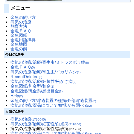
メニュー
金魚の飼い方
病気の治療
飼育方法
金魚ＦＡＱ
金魚図鑑
金魚用語辞典
金魚地図
金魚の餌
今日の10件
病気の治療/治療/寄生虫/ミトラスポラ症
(8)
金魚ＦＡＱ
(5)
病気の治療/治療/寄生虫/イカリムシ
(3)
RecentDeleted
(3)
病気の治療/治療/細菌性/松かさ病
(2)
金魚図鑑/和金型/和金
(2)
金魚図鑑/琉金系/黒出目金
(2)
Help
(2)
金魚の飼い方/濾過装置の種類/外部濾過装置
(2)
病気の治療/薬品について/症状から調べる
(2)
人気の10件
病気の治療
(1796645)
病気の治療/治療/細菌性/白点病
(319806)
病気の治療/治療/細菌性/黒班病
(311266)
病気の治療/薬品について/症状から調べる
(310483)