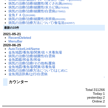
病気の治療/治療/細菌性/尾ぐされ病
(296501)
病気の治療/治療/細菌性/水カビ病
(276304)
病気の治療/治療/細菌性/白雲病
(275952)
金魚ＦＡＱ
(261888)
病気の治療/治療/細菌性/赤班病
(261026)
病気の治療/治療方法について/食塩浴
(242657)
最新の10件
2021-05-21
RecentDeleted
MenuBar
2020-06-25
AutoTicketLinkName
金魚地図/養魚場/関東/佐々木養魚場
病気の治療/治療/細菌性/白雲病
金魚図鑑/和金系/和金
病気の治療/治療/その他/転覆病
金魚地図/養魚場/関東/谷養魚場
病気の治療/治療方法について/はじめに
金魚用語辞典/は行/白雲病
↑
カウンター
Total:311266
Today:1
yesterday:2
Online:2