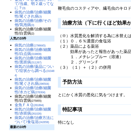
て/当歳、明２歳ってな
に？
鞭毛虫のコスティアや、繊毛虫のキロ
(3)
病気の治療/治療/細菌
性/尾ぐされ病
(3)
病気の治療/治療/その
治療方法（下に行くほど効果
他/気泡病
(3)
病気の治療/治療/細菌
性/白雲病
(2)
（※）水質悪化を解消する為に水替え
人気の10件
（１）０．６％濃度の食塩浴
病気の治療
（２）薬品による薬浴
(1796645)
病気の治療/治療/細菌
効果があったと報告があった薬品（
性/白点病
(319809)
１．メチレンブルー（溶液）
病気の治療/治療/細菌
２．グリーンＦ
性/黒班病
(311267)
病気の治療/薬品につい
（３）（１）＋（２）の併用
て/症状から調べる
(31048
4)
病気の治療/治療/細菌
予防方法
性/尾ぐされ病
(296504)
病気の治療/治療/細菌
性/水カビ病
(276304)
とにかく水質の悪化に気をつけます。
病気の治療/治療/細菌
性/白雲病
(275955)
金魚ＦＡＱ
(261894)
特記事項
病気の治療/治療/細菌
性/赤班病
(261026)
病気の治療/治療方法に
ついて/食塩浴
特になし
(242658)
最新の10件