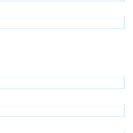
↑
↑
↑
↑