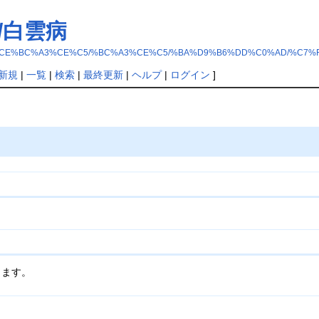
/白雲病
5%A4%A4%CE%BC%A3%CE%C5/%BC%A3%CE%C5/%BA%D9%B6%DD%C0%AD/%C
新規
|
一覧
|
検索
|
最終更新
|
ヘルプ
|
ログイン
]
ります。