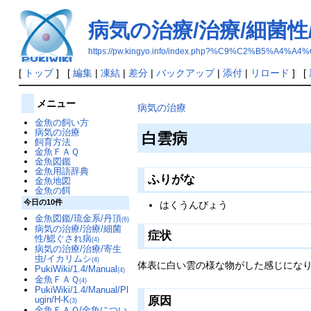
病気の治療/治療/細菌性
https://pw.kingyo.info/index.php?%C9%C2%B
[
トップ
] [
編集
|
凍結
|
差分
|
バックアップ
|
添付
|
リロード
] [
メニュー
病気の治療
金魚の飼い方
病気の治療
白雲病
飼育方法
金魚ＦＡＱ
金魚図鑑
金魚用語辞典
ふりがな
金魚地図
金魚の餌
今日の10件
はくうんびょう
金魚図鑑/琉金系/丹頂
(6)
病気の治療/治療/細菌
症状
性/鰓ぐされ病
(4)
病気の治療/治療/寄生
虫/イカリムシ
(4)
体表に白い雲の様な物がした感じにな
PukiWiki/1.4/Manual
(4)
金魚ＦＡＱ
(4)
PukiWiki/1.4/Manual/Pl
原因
ugin/H-K
(3)
金魚ＦＡＱ/金魚につい