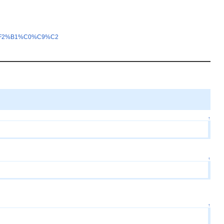
7%F2%B1%C0%C9%C2
↑
↑
↑