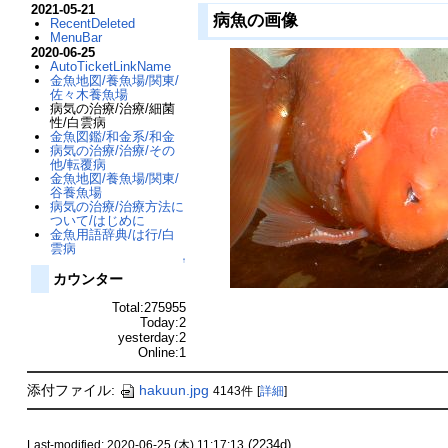
2021-05-21
病魚の画像
RecentDeleted
MenuBar
2020-06-25
AutoTicketLinkName
金魚地図/養魚場/関東/
佐々木養魚場
病気の治療/治療/細菌
性/白雲病
金魚図鑑/和金系/和金
病気の治療/治療/その
他/転覆病
金魚地図/養魚場/関東/
谷養魚場
病気の治療/治療方法に
ついて/はじめに
金魚用語辞典/は行/白
雲病
↑
カウンター
Total:275955
Today:2
yesterday:2
Online:1
添付ファイル:
hakuun.jpg
4143件
[
詳細
]
(2234d)
Last-modified: 2020-06-25 (木) 11:17:13