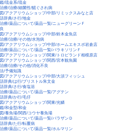
鑑/琉金系/琉金
治療/治療/細菌性/鰓ぐされ病
図/アクアリウムショップ/中部/リミックスみなと店
語辞典/さ行/地金
治療/薬品について/薬品一覧/ニューグリーンＦ
良
図/アクアリウムショップ/中部/鈴木金魚店
治療/治療/その他/水泡病
図/アクアリウムショップ/中部/ホームエキスポ岩倉店
治療/薬品について/薬品一覧/パラキソリンＦ
図/アクアリウムショップ/関東/トロピランド相模原店
図/アクアリウムショップ/関西/宮本観魚園
治療/治療/その他/消化不良
法/予備知識
図/アクアリウムショップ/中部/大須フィッシュ
語辞典/は行/ブリストル朱文金
語辞典/さ行/食塩浴
治療/薬品について/薬品一覧/アグテン
語辞典/か行/毛仔
図/アクアリウムショップ/関東/光鱗
鑑/和金型/和金
図/養魚場/関西/コウヤ養魚場
治療/薬品について/薬品一覧/パラザンＤ
語辞典/た行/転覆病
治療/薬品について/薬品一覧/ホルマリン