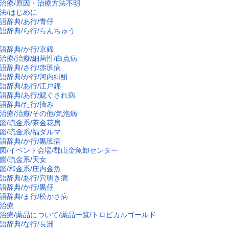
治療/原因・治療方法不明
法/はじめに
語辞典/あ行/青仔
語辞典/ら行/らんちゅう
語辞典/か行/京錦
治療/治療/細菌性/白点病
語辞典/さ行/赤班病
語辞典/か行/河内緋鮒
語辞典/あ行/江戸錦
語辞典/あ行/鰓ぐされ病
語辞典/た行/摘み
治療/治療/その他/気泡病
鑑/琉金系/茶金花房
鑑/琉金系/福ダルマ
語辞典/か行/黒班病
図/イベント会場/郡山金魚卸センター
鑑/琉金系/天女
鑑/和金系/庄内金魚
語辞典/あ行/穴明き病
語辞典/か行/黒仔
語辞典/ま行/松かさ病
治療
治療/薬品について/薬品一覧/トロピカルゴールド
語辞典/な行/長洲