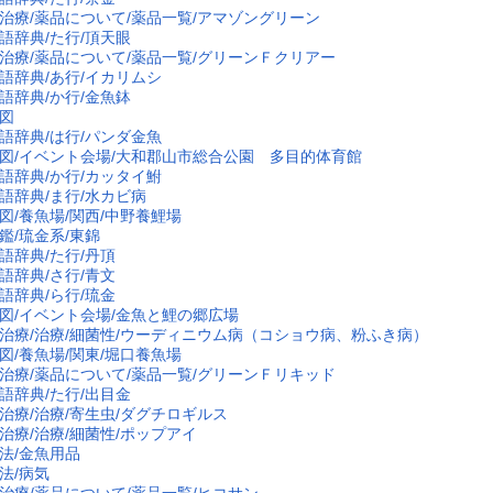
治療/薬品について/薬品一覧/アマゾングリーン
語辞典/た行/頂天眼
治療/薬品について/薬品一覧/グリーンＦクリアー
語辞典/あ行/イカリムシ
語辞典/か行/金魚鉢
図
語辞典/は行/パンダ金魚
図/イベント会場/大和郡山市総合公園 多目的体育館
語辞典/か行/カッタイ鮒
語辞典/ま行/水カビ病
図/養魚場/関西/中野養鯉場
鑑/琉金系/東錦
語辞典/た行/丹頂
語辞典/さ行/青文
語辞典/ら行/琉金
図/イベント会場/金魚と鯉の郷広場
治療/治療/細菌性/ウーディニウム病（コショウ病、粉ふき病）
図/養魚場/関東/堀口養魚場
治療/薬品について/薬品一覧/グリーンＦリキッド
語辞典/た行/出目金
治療/治療/寄生虫/ダグチロギルス
治療/治療/細菌性/ポップアイ
法/金魚用品
法/病気
治療/薬品について/薬品一覧/ヒコサン