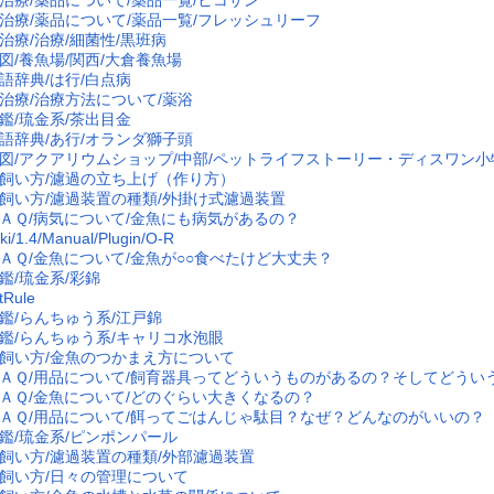
治療/薬品について/薬品一覧/フレッシュリーフ
治療/治療/細菌性/黒班病
図/養魚場/関西/大倉養魚場
語辞典/は行/白点病
治療/治療方法について/薬浴
鑑/琉金系/茶出目金
語辞典/あ行/オランダ獅子頭
図/アクアリウムショップ/中部/ペットライフストーリー・ディスワン小
飼い方/濾過の立ち上げ（作り方）
飼い方/濾過装置の種類/外掛け式濾過装置
ＡＱ/病気について/金魚にも病気があるの？
ki/1.4/Manual/Plugin/O-R
ＡＱ/金魚について/金魚が○○食べたけど大丈夫？
鑑/琉金系/彩錦
tRule
鑑/らんちゅう系/江戸錦
鑑/らんちゅう系/キャリコ水泡眼
飼い方/金魚のつかまえ方について
ＡＱ/用品について/飼育器具ってどういうものがあるの？そしてどうい
ＡＱ/金魚について/どのぐらい大きくなるの？
ＡＱ/用品について/餌ってごはんじゃ駄目？なぜ？どんなのがいいの？
鑑/琉金系/ピンポンパール
飼い方/濾過装置の種類/外部濾過装置
飼い方/日々の管理について