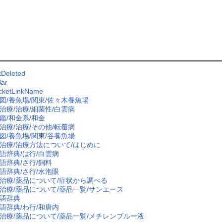
Deleted
ar
cketLinkName
図/養魚場/関東/佐々木養魚場
治療/治療/細菌性/白雲病
鑑/和金系/和金
治療/治療/その他/転覆病
図/養魚場/関東/谷養魚場
治療/治療方法について/はじめに
語辞典/は行/白雲病
語辞典/さ行/飼料
語辞典/さ行/水泡眼
治療/薬品について/症状から調べる
治療/薬品について/薬品一覧/サンエース
語辞典
語辞典/わ行/和唐内
治療/薬品について/薬品一覧/メチレンブルー液