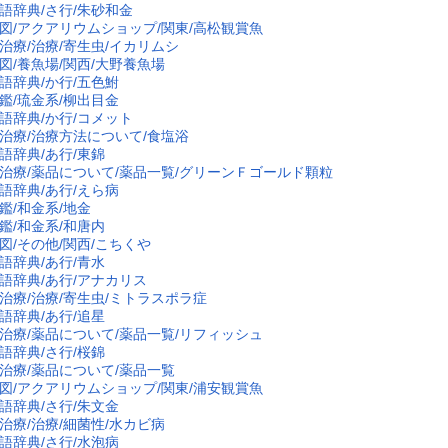
語辞典/さ行/朱砂和金
図/アクアリウムショップ/関東/高松観賞魚
治療/治療/寄生虫/イカリムシ
図/養魚場/関西/大野養魚場
語辞典/か行/五色鮒
鑑/琉金系/柳出目金
語辞典/か行/コメット
治療/治療方法について/食塩浴
語辞典/あ行/東錦
治療/薬品について/薬品一覧/グリーンＦゴールド顆粒
語辞典/あ行/えら病
鑑/和金系/地金
鑑/和金系/和唐内
図/その他/関西/こちくや
語辞典/あ行/青水
語辞典/あ行/アナカリス
治療/治療/寄生虫/ミトラスポラ症
語辞典/あ行/追星
治療/薬品について/薬品一覧/リフィッシュ
語辞典/さ行/桜錦
治療/薬品について/薬品一覧
図/アクアリウムショップ/関東/浦安観賞魚
語辞典/さ行/朱文金
治療/治療/細菌性/水カビ病
語辞典/さ行/水泡病