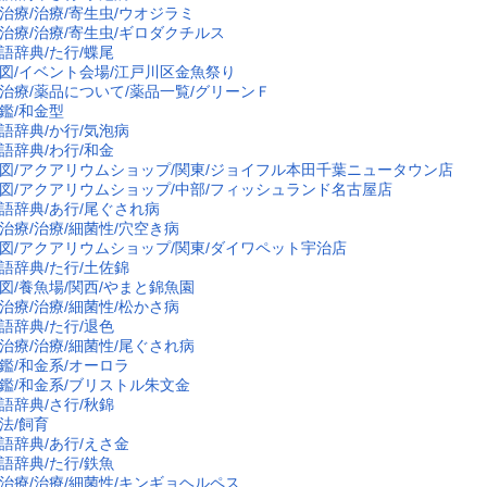
治療/治療/寄生虫/ウオジラミ
治療/治療/寄生虫/ギロダクチルス
語辞典/た行/蝶尾
図/イベント会場/江戸川区金魚祭り
治療/薬品について/薬品一覧/グリーンＦ
鑑/和金型
語辞典/か行/気泡病
語辞典/わ行/和金
図/アクアリウムショップ/関東/ジョイフル本田千葉ニュータウン店
図/アクアリウムショップ/中部/フィッシュランド名古屋店
語辞典/あ行/尾ぐされ病
治療/治療/細菌性/穴空き病
図/アクアリウムショップ/関東/ダイワペット宇治店
語辞典/た行/土佐錦
図/養魚場/関西/やまと錦魚園
治療/治療/細菌性/松かさ病
語辞典/た行/退色
治療/治療/細菌性/尾ぐされ病
鑑/和金系/オーロラ
鑑/和金系/ブリストル朱文金
語辞典/さ行/秋錦
法/飼育
語辞典/あ行/えさ金
語辞典/た行/鉄魚
治療/治療/細菌性/キンギョヘルペス