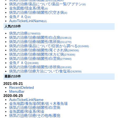
(4)
病気の治療/薬品について/薬品一覧/アグテン
(4)
金魚図鑑/琉金系/黒竜
(4)
病気の治療/治療/細菌性/穴空き病
(4)
金魚ＦＡＱ
(4)
AutoTicketLinkName
(4)
人気の10件
病気の治療
(1796653)
病気の治療/治療/細菌性/白点病
(319813)
病気の治療/治療/細菌性/黒班病
(311270)
病気の治療/薬品について/症状から調べる
(310486)
病気の治療/治療/細菌性/尾ぐされ病
(296506)
病気の治療/治療/細菌性/水カビ病
(276306)
病気の治療/治療/細菌性/白雲病
(275960)
金魚ＦＡＱ
(261899)
病気の治療/治療/細菌性/赤班病
(261030)
病気の治療/治療方法について/食塩浴
(242659)
最新の10件
2021-05-21
RecentDeleted
MenuBar
2020-06-25
AutoTicketLinkName
金魚地図/養魚場/関東/佐々木養魚場
病気の治療/治療/細菌性/白雲病
金魚図鑑/和金系/和金
病気の治療/治療/その他/転覆病