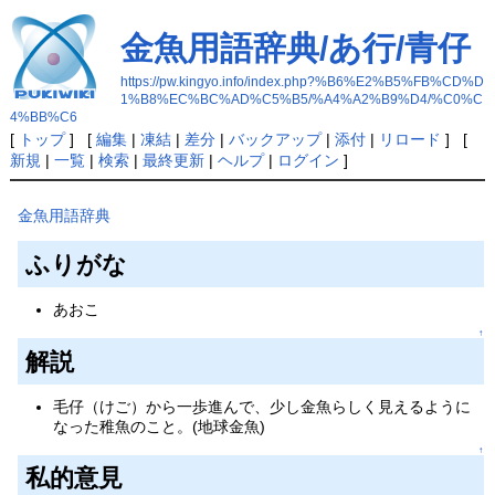
金魚用語辞典/あ行/青仔
https://pw.kingyo.info/index.php?%B6%E2%B5%FB%CD%D
1%B8%EC%BC%AD%C5%B5/%A4%A2%B9%D4/%C0%C
4%BB%C6
[
トップ
] [
編集
|
凍結
|
差分
|
バックアップ
|
添付
|
リロード
] [
新規
|
一覧
|
検索
|
最終更新
|
ヘルプ
|
ログイン
]
金魚用語辞典
ふりがな
あおこ
↑
解説
毛仔（けご）から一歩進んで、少し金魚らしく見えるように
なった稚魚のこと。(地球金魚)
↑
私的意見