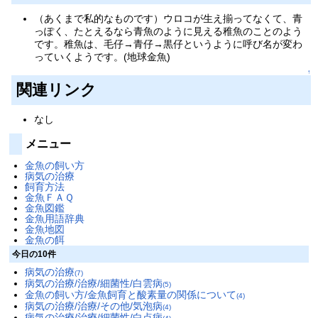
（あくまで私的なものです）ウロコが生え揃ってなくて、青
っぽく、たとえるなら青魚のように見える稚魚のことのよう
です。稚魚は、毛仔→青仔→黒仔というように呼び名が変わ
っていくようです。(地球金魚)
↑
関連リンク
なし
メニュー
金魚の飼い方
病気の治療
飼育方法
金魚ＦＡＱ
金魚図鑑
金魚用語辞典
金魚地図
金魚の餌
今日の10件
病気の治療
(7)
病気の治療/治療/細菌性/白雲病
(5)
金魚の飼い方/金魚飼育と酸素量の関係について
(4)
病気の治療/治療/その他/気泡病
(4)
病気の治療/治療/細菌性/白点病