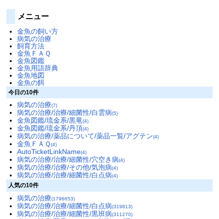
メニュー
金魚の飼い方
病気の治療
飼育方法
金魚ＦＡＱ
金魚図鑑
金魚用語辞典
金魚地図
金魚の餌
今日の10件
病気の治療
(7)
病気の治療/治療/細菌性/白雲病
(5)
金魚図鑑/琉金系/黒竜
(4)
金魚図鑑/琉金系/丹頂
(4)
病気の治療/薬品について/薬品一覧/アグテン
(4)
金魚ＦＡＱ
(4)
AutoTicketLinkName
(4)
病気の治療/治療/細菌性/穴空き病
(4)
病気の治療/治療/その他/気泡病
(4)
病気の治療/治療/細菌性/白点病
(4)
人気の10件
病気の治療
(1796653)
病気の治療/治療/細菌性/白点病
(319813)
病気の治療/治療/細菌性/黒班病
(311270)