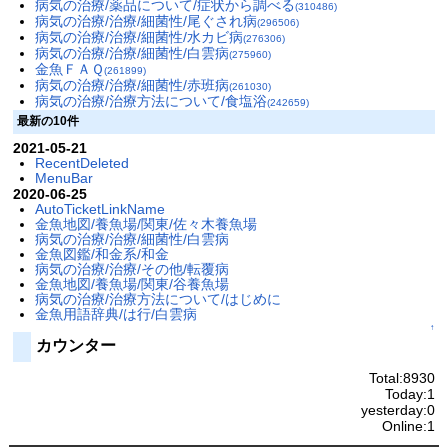
病気の治療/薬品について/症状から調べる
(310486)
病気の治療/治療/細菌性/尾ぐされ病
(296506)
病気の治療/治療/細菌性/水カビ病
(276306)
病気の治療/治療/細菌性/白雲病
(275960)
金魚ＦＡＱ
(261899)
病気の治療/治療/細菌性/赤班病
(261030)
病気の治療/治療方法について/食塩浴
(242659)
最新の10件
2021-05-21
RecentDeleted
MenuBar
2020-06-25
AutoTicketLinkName
金魚地図/養魚場/関東/佐々木養魚場
病気の治療/治療/細菌性/白雲病
金魚図鑑/和金系/和金
病気の治療/治療/その他/転覆病
金魚地図/養魚場/関東/谷養魚場
病気の治療/治療方法について/はじめに
金魚用語辞典/は行/白雲病
↑
カウンター
Total:8930
Today:1
yesterday:0
Online:1