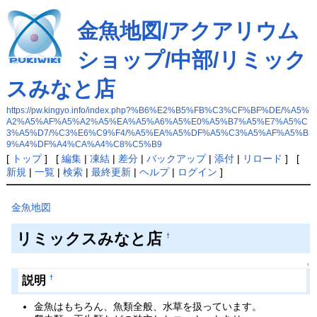
金魚地図/アクアリウム
ショップ/中部/リミック
スみなと店
https://pw.kingyo.info/index.php?%B6%E2%B5%FB%C3%CF%BF%DE/%A5%
A2%A5%AF%A5%A2%A5%EA%A5%A6%A5%E0%A5%B7%A5%E7%A5%C
3%A5%D7/%C3%E6%C9%F4/%A5%EA%A5%DF%A5%C3%A5%AF%A5%B
9%A4%DF%A4%CA%A4%C8%C5%B9
[
トップ
] [
編集
|
凍結
|
差分
|
バックアップ
|
添付
|
リロード
] [
新規
|
一覧
|
検索
|
最終更新
|
ヘルプ
|
ログイン
]
金魚地図
リミックスみなと店
†
↑
説明
†
金魚はもちろん、魚類全般、水草を扱っています。