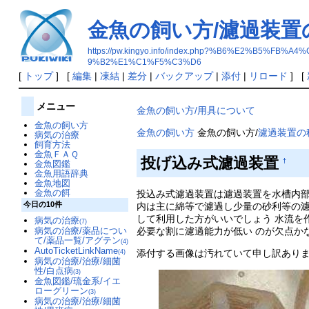
金魚の飼い方/濾過装置
https://pw.kingyo.info/index.php?%B6%E2%
9%B2%E1%C1%F5%C3%D6
[
トップ
] [
編集
|
凍結
|
差分
|
バックアップ
|
添付
|
リロード
] [
メニュー
金魚の飼い方/用具について
金魚の飼い方
金魚の飼い方
金魚の飼い方/
濾過装置の
病気の治療
飼育方法
金魚ＦＡＱ
投げ込み式濾過装置
†
金魚図鑑
金魚用語辞典
金魚地図
金魚の餌
投込み式濾過装置は濾過装置を水槽内部
今日の10件
内は主に綿等で濾過し少量の砂利等の濾
して利用した方がいいでしょう 水流を
病気の治療
(7)
病気の治療/薬品につい
必要な割に濾過能力が低い のが欠点か
て/薬品一覧/アグテン
(4)
AutoTicketLinkName
添付する画像は汚れていて申し訳あり
(4)
病気の治療/治療/細菌
性/白点病
(3)
金魚図鑑/琉金系/イエ
ローグリーン
(3)
病気の治療/治療/細菌