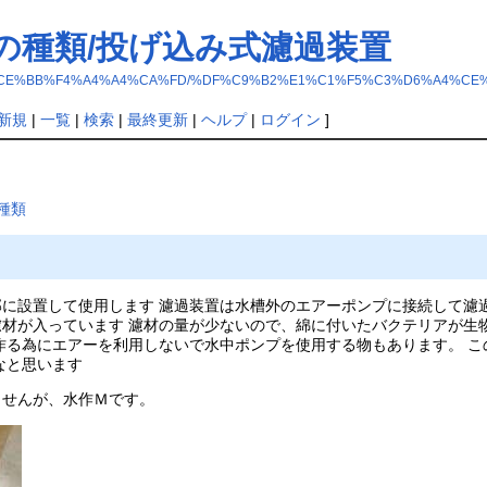
の種類/投げ込み式濾過装置
B5%FB%A4%CE%BB%F4%A4%A4%CA%FD/%DF%C9%B2%E1%C1%F5%C3%D6%A
新規
|
一覧
|
検索
|
最終更新
|
ヘルプ
|
ログイン
]
種類
に設置して使用します 濾過装置は水槽外のエアーポンプに接続して濾過
材が入っています 濾材の量が少ないので、綿に付いたバクテリアが生
作る為にエアーを利用しないで水中ポンプを使用する物もあります。 
なと思います
ませんが、水作Ｍです。