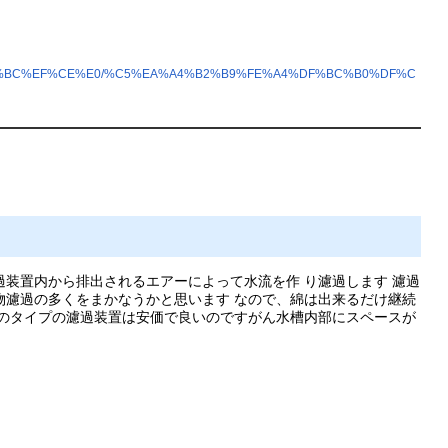
4%CE%BC%EF%CE%E0/%C5%EA%A4%B2%B9%FE%A4%DF%BC%B0%DF%C
装置内から排出されるエアーによって水流を作 り濾過します 濾過
物濾過の多くをまかなうかと思います なので、綿は出来るだけ継続
このタイプの濾過装置は安価で良いのですがん水槽内部にスペースが