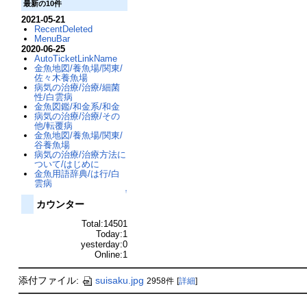
最新の10件
2021-05-21
RecentDeleted
MenuBar
2020-06-25
AutoTicketLinkName
金魚地図/養魚場/関東/
佐々木養魚場
病気の治療/治療/細菌
性/白雲病
金魚図鑑/和金系/和金
病気の治療/治療/その
他/転覆病
金魚地図/養魚場/関東/
谷養魚場
病気の治療/治療方法に
ついて/はじめに
金魚用語辞典/は行/白
雲病
↑
カウンター
Total:14501
Today:1
yesterday:0
Online:1
添付ファイル:
suisaku.jpg
2958件
[
詳細
]