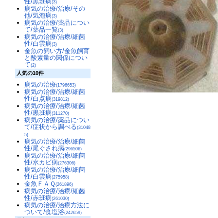
性/黒班病
(3)
病気の治療/治療/その
他/気泡病
(3)
病気の治療/薬品につい
て/薬品一覧
(3)
病気の治療/治療/細菌
性/白雲病
(3)
金魚の飼い方/金魚飼育
と酸素量の関係につい
て
(2)
人気の10件
病気の治療
(1796653)
病気の治療/治療/細菌
性/白点病
(319812)
病気の治療/治療/細菌
性/黒班病
(311270)
病気の治療/薬品につい
て/症状から調べる
(31048
5)
病気の治療/治療/細菌
性/尾ぐされ病
(296506)
病気の治療/治療/細菌
性/水カビ病
(276306)
病気の治療/治療/細菌
性/白雲病
(275958)
金魚ＦＡＱ
(261896)
病気の治療/治療/細菌
性/赤班病
(261030)
病気の治療/治療方法に
ついて/食塩浴
(242659)