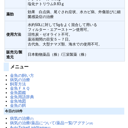
塩化ナトリウム9.83ｇ
効果 白点病、尾ぐされ症状、水カビ病、外傷並びに細
薬効
菌感染症の治療
水約50Lに対して5gをよく混合して用いる
フィルター・エアーストーン使用可。
使用方法
活性炭・ゼオライト不可。
薬浴期間の目安５～７日。
古代魚、大型ナマズ類、海水での使用不可。
販売元/製
日本動物薬品（株）/三栄製薬（株）
造元
メニュー
金魚の飼い方
病気の治療
飼育方法
金魚ＦＡＱ
金魚図鑑
金魚用語辞典
金魚地図
金魚の餌
今日の10件
病気の治療
(7)
病気の治療/薬品について/薬品一覧/アグテン
(4)
AutoTicketLinkName
(4)