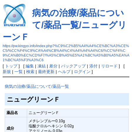
病気の治療/薬品につい
て/薬品一覧/ニューグリ
ーンＦ
https://pw.kingyo.info/index.php?%C9%C2%B5%A4%A4%CE%BC%A3%CE%
C5/%CC%F4%C9%CA%A4%CB%A4%C4%A4%A4%A4%C6/%CC%F4%C
9%CA%B0%EC%CD%F7/%A5%CB%A5%E5%A1%BC%A5%B0%A5%EA%A
1%BC%A5%F3%A3%C6
[
トップ
] [
編集
|
凍結
|
差分
|
バックアップ
|
添付
|
リロード
] [
新規
|
一覧
|
検索
|
最終更新
|
ヘルプ
|
ログイン
]
病気の治療/薬品について/薬品一覧
ニューグリーンＦ
薬品名
ニューグリーンＦ
メチレンブルー0.10g
塩酸クロルヘキシン 0.02g
成分
アクリノール 0.03g