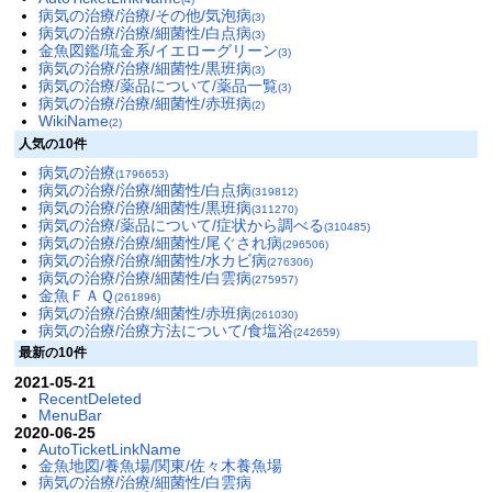
病気の治療/治療/その他/気泡病
(3)
病気の治療/治療/細菌性/白点病
(3)
金魚図鑑/琉金系/イエローグリーン
(3)
病気の治療/治療/細菌性/黒班病
(3)
病気の治療/薬品について/薬品一覧
(3)
病気の治療/治療/細菌性/赤班病
(2)
WikiName
(2)
人気の10件
病気の治療
(1796653)
病気の治療/治療/細菌性/白点病
(319812)
病気の治療/治療/細菌性/黒班病
(311270)
病気の治療/薬品について/症状から調べる
(310485)
病気の治療/治療/細菌性/尾ぐされ病
(296506)
病気の治療/治療/細菌性/水カビ病
(276306)
病気の治療/治療/細菌性/白雲病
(275957)
金魚ＦＡＱ
(261896)
病気の治療/治療/細菌性/赤班病
(261030)
病気の治療/治療方法について/食塩浴
(242659)
最新の10件
2021-05-21
RecentDeleted
MenuBar
2020-06-25
AutoTicketLinkName
金魚地図/養魚場/関東/佐々木養魚場
病気の治療/治療/細菌性/白雲病