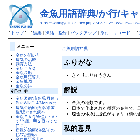
金魚用語辞典/か行/キ
https://pw.kingyo.info/index.php?%B6%E2%B
[
トップ
] [
編集
|
凍結
|
差分
|
バックアップ
|
添付
|
リロード
] [
メニュー
金魚用語辞典
金魚の飼い方
病気の治療
ふりがな
飼育方法
金魚ＦＡＱ
金魚図鑑
きゃりこりゅうきん
金魚用語辞典
金魚地図
金魚の餌
解説
今日の10件
金魚図鑑/琉金系/丹頂
(4)
金魚の種類です。
PukiWiki/1.4/Manual
(4)
病気の治療/治療/細菌
日本で作出された種類の金魚で、
性/鰓ぐされ病
(3)
琉金の体系に退色がキャリコ柄の
金魚ＦＡＱ/金魚につい
て/当歳、明２歳ってな
に？
(3)
私的意見
病気の治療/治療/その
他/気泡病
(2)
金魚用語辞典
(2)