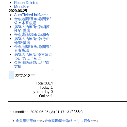
RecentDeleted
MenuBar
2020-06-25
AutoTicketLinkName
金魚地図/養魚場/関東/
佐々木養魚場
病気の治療/治療/細菌
性/白雲病
金魚図鑑/和金系/和金
病気の治療/治療/その
他/転覆病
金魚地図/養魚場/関東/
谷養魚場
病気の治療/治療方法に
ついて/はじめに
金魚用語辞典/は行/白
雲病
↑
カウンター
Total:8314
Today:1
yesterday:0
Online:1
(2233d)
Last-modified: 2020-06-25 (木) 11:17:13
Link:
金魚用語辞典
金魚図鑑/琉金系/キャリコ琉金
(2233d)
(2233d)