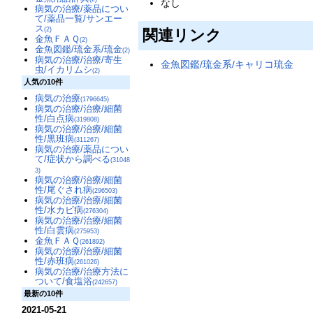
なし
病気の治療/薬品につい
て/薬品一覧/サンエー
ス
(2)
関連リンク
金魚ＦＡＱ
(2)
金魚図鑑/琉金系/琉金
(2)
病気の治療/治療/寄生
金魚図鑑/琉金系/キャリコ琉金
虫/イカリムシ
(2)
人気の10件
病気の治療
(1796645)
病気の治療/治療/細菌
性/白点病
(319808)
病気の治療/治療/細菌
性/黒班病
(311267)
病気の治療/薬品につい
て/症状から調べる
(31048
3)
病気の治療/治療/細菌
性/尾ぐされ病
(296503)
病気の治療/治療/細菌
性/水カビ病
(276304)
病気の治療/治療/細菌
性/白雲病
(275953)
金魚ＦＡＱ
(261892)
病気の治療/治療/細菌
性/赤班病
(261026)
病気の治療/治療方法に
ついて/食塩浴
(242657)
最新の10件
2021-05-21