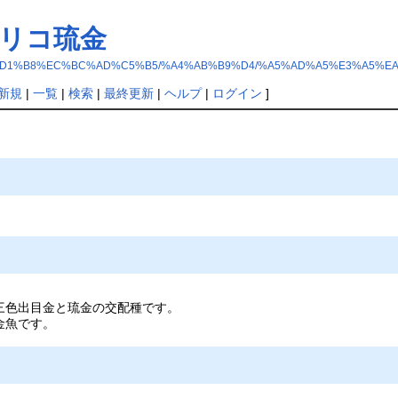
ャリコ琉金
5%FB%CD%D1%B8%EC%BC%AD%C5%B5/%A4%AB%B9%D4/%A5%AD%A5%E3%A5
新規
|
一覧
|
検索
|
最終更新
|
ヘルプ
|
ログイン
]
三色出目金と琉金の交配種です。
金魚です。