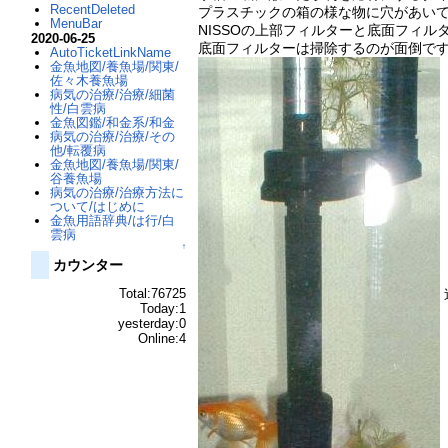
RecentDeleted
プラスチックの箱の様な物に穴があいて
MenuBar
NISSOの上部フィルターと底面フィ
2020-06-25
底面フィルターは掃除するのが面倒で
AutoTicketLinkName
金魚地図/養魚場/関東/
佐々木養魚場
病気の治療/治療/細菌
性/白雲病
金魚図鑑/和金系/和金
病気の治療/治療/その
他/転覆病
金魚地図/養魚場/関東/
谷養魚場
病気の治療/治療方法に
ついて/はじめに
金魚用語辞典/は行/白
雲病
↑
カウンター
Total:76725
Today:1
yesterday:0
Online:4