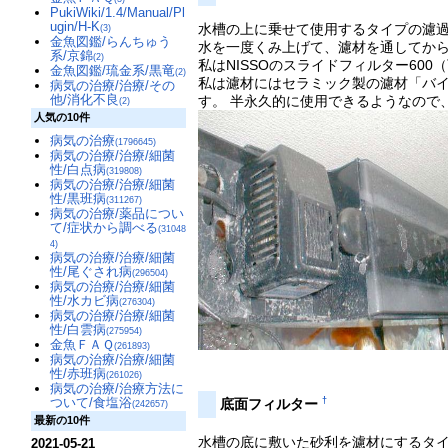
PukiWiki/1.4/Manual/Pl
ugin/H-K
水槽の上に乗せて使用するタイプの濾
(3)
金魚図鑑/らんちゅう
水を一度くみ上げて、濾材を通してか
系/京錦
(2)
私はNISSOのスライドフィルター6
金魚図鑑/琉金系/黒竜
(2)
私は濾材にはセラミック製の濾材「バイ
病気の治療/治療/その
他/消化不良
す。 半永久的に使用できるようなので
(2)
人気の10件
病気の治療
(1796645)
病気の治療/治療/細菌
性/白点病
(319808)
病気の治療/治療/細菌
性/黒班病
(311267)
病気の治療/薬品につい
て/症状から調べる
(31048
4)
病気の治療/治療/細菌
性/尾ぐされ病
(296504)
病気の治療/治療/細菌
性/水カビ病
(276304)
病気の治療/治療/細菌
性/白雲病
(275954)
金魚ＦＡＱ
(261893)
病気の治療/治療/細菌
性/赤班病
(261026)
病気の治療/治療方法に
ついて/食塩浴
†
底面フィルター
(242657)
最新の10件
水槽の底に敷いた砂利を濾材にするタ
2021-05-21