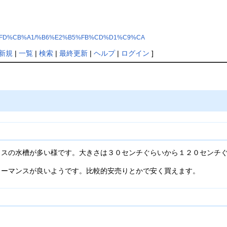
E9%CA%FD%CB%A1/%B6%E2%B5%FB%CD%D1%C9%CA
新規
|
一覧
|
検索
|
最終更新
|
ヘルプ
|
ログイン
]
スの水槽が多い様です。大きさは３０センチぐらいから１２０センチぐ
ォーマンスが良いようです。比較的安売りとかで安く買えます。