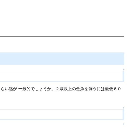
↑
らい迄が 一般的でしょうか。２歳以上の金魚を飼うには最低６０
↑
↑