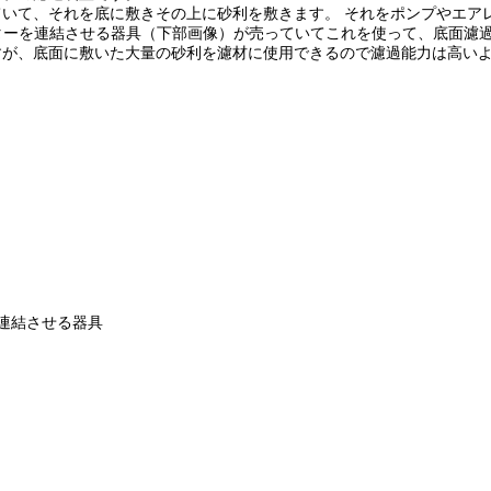
いて、それを底に敷きその上に砂利を敷きます。 それをポンプやエア
ルターを連結させる器具（下部画像）が売っていてこれを使って、底面濾
すが、底面に敷いた大量の砂利を濾材に使用できるので濾過能力は高い
連結させる器具