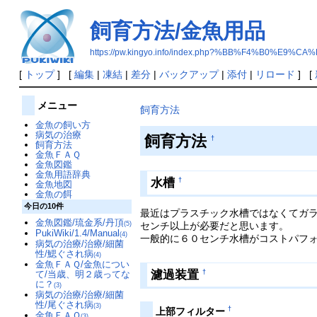
飼育方法/金魚用品
https://pw.kingyo.info/index.php?%BB%F4%B0%
[
トップ
] [
編集
|
凍結
|
差分
|
バックアップ
|
添付
|
リロード
] [
メニュー
飼育方法
金魚の飼い方
病気の治療
飼育方法
†
飼育方法
金魚ＦＡＱ
金魚図鑑
金魚用語辞典
水槽
†
金魚地図
金魚の餌
今日の10件
最近はプラスチック水槽ではなくてガラ
金魚図鑑/琉金系/丹頂
(5)
センチ以上が必要だと思います。
PukiWiki/1.4/Manual
(4)
一般的に６０センチ水槽がコストパフ
病気の治療/治療/細菌
性/鰓ぐされ病
(4)
金魚ＦＡＱ/金魚につい
濾過装置
†
て/当歳、明２歳ってな
に？
(3)
病気の治療/治療/細菌
性/尾ぐされ病
(3)
†
上部フィルター
金魚ＦＡＱ
(3)