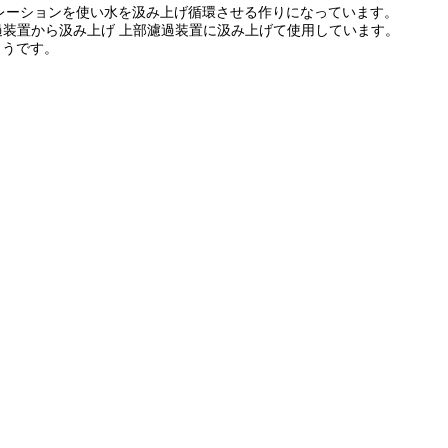
レーションを使い水を汲み上げ循環させる作りになっています。
過装置から汲み上げ 上部濾過装置に汲み上げて使用しています。
ようです。