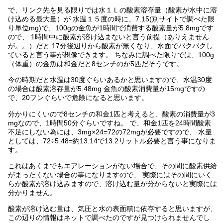
で、リンク先を見る限りでは水１Ｌの酸素溶存量（酸素が水中に溶
け込める最大量）が 水温１５度の時に、7.15(別サイトで調べた限
り単位mg)で、100gの金魚が1時間で消費する酸素量が5.8mgです
ので、 1時間中に酸素が溶け込まないと言う前提（ありえません
が。。）だと 17分後辺りから酸素が無くなり、水面でパクパクし
ていると言う事が想像できます。 ちなみに調べた限りでは、100g
（体重）の金魚は和金だと8センチのが5匹だそうです。
今の時期だと水温は30度ぐらいあるかと思いますので、水温30度
の場合は酸素溶存量が5.48mg 金魚の酸素消費量が15mgですの
で、20フンぐらいで危険になると思います。
分かりにくいので8センチの和金1匹と考えると、酸素の消費量が3
mgなので、1時間50分ぐらいですね。 で、和金1匹を24時間酸素
不足にしない為には、3mg×24=72の72mgが必要ですので、 水量
としては、72÷5.48=約13.14で13.2リットル必要と言う事になりま
す。
これはあくまでもエアレーションがない場合で、その間に酸素供給
がまったくない場合の事になりますので、 実際にはその間にいく
らか酸素が溶け込みますので、溶け込む量が分からないと実際には
分かりません。
酸素が溶け込む量は、気圧と水の表面積に依存すると思いますが、
この辺りの情報はネットで調べたのですが見つけられませんでし