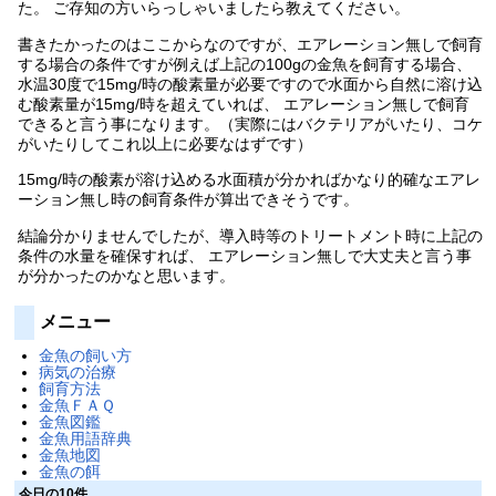
た。 ご存知の方いらっしゃいましたら教えてください。
書きたかったのはここからなのですが、エアレーション無しで飼育
する場合の条件ですが例えば上記の100gの金魚を飼育する場合、
水温30度で15mg/時の酸素量が必要ですので水面から自然に溶け込
む酸素量が15mg/時を超えていれば、 エアレーション無しで飼育
できると言う事になります。（実際にはバクテリアがいたり、コケ
がいたりしてこれ以上に必要なはずです）
15mg/時の酸素が溶け込める水面積が分かればかなり的確なエアレ
ーション無し時の飼育条件が算出できそうです。
結論分かりませんでしたが、導入時等のトリートメント時に上記の
条件の水量を確保すれば、 エアレーション無しで大丈夫と言う事
が分かったのかなと思います。
メニュー
金魚の飼い方
病気の治療
飼育方法
金魚ＦＡＱ
金魚図鑑
金魚用語辞典
金魚地図
金魚の餌
今日の10件