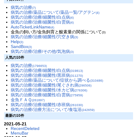
病気の治療
(7)
病気の治療/薬品について/薬品一覧/アグテン
(4)
病気の治療/治療/細菌性/白点病
(4)
病気の治療/治療/細菌性/白雲病
(4)
AutoTicketLinkName
(4)
金魚の飼い方/金魚飼育と酸素量の関係について
(3)
病気の治療/治療/細菌性/穴空き病
(3)
Help
(3)
SandBox
(3)
病気の治療/治療/その他/気泡病
(3)
人気の10件
病気の治療
(1796653)
病気の治療/治療/細菌性/白点病
(319813)
病気の治療/治療/細菌性/黒班病
(311270)
病気の治療/薬品について/症状から調べる
(310486)
病気の治療/治療/細菌性/尾ぐされ病
(296506)
病気の治療/治療/細菌性/水カビ病
(276306)
病気の治療/治療/細菌性/白雲病
(275959)
金魚ＦＡＱ
(261897)
病気の治療/治療/細菌性/赤班病
(261030)
病気の治療/治療方法について/食塩浴
(242659)
最新の10件
2021-05-21
RecentDeleted
MenuBar