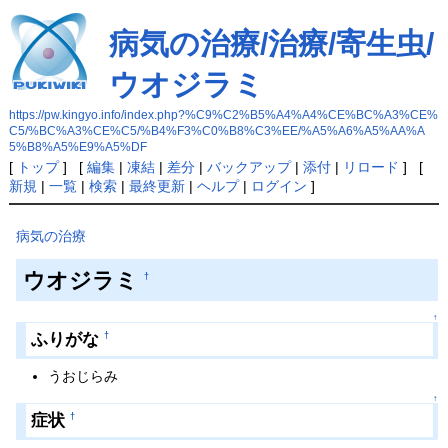
病気の治療/治療/寄生虫/
ウオジラミ
https://pw.kingyo.info/index.php?%C9%C2%B5%A4%A4%CE%BC%A3%CE%
C5/%BC%A3%CE%C5/%B4%F3%C0%B8%C3%EE/%A5%A6%A5%AA%A
5%B8%A5%E9%A5%DF
[
トップ
] [
編集
|
凍結
|
差分
|
バックアップ
|
添付
|
リロード
] [
新規
|
一覧
|
検索
|
最終更新
|
ヘルプ
|
ログイン
]
病気の治療
ウオジラミ
†
↑
ふりがな
†
うおじらみ
↑
症状
†