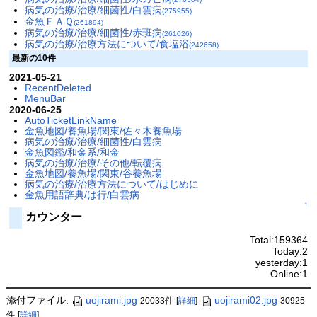
病気の治療/治療/細菌性/白雲病
(275955)
金魚ＦＡＱ
(261894)
病気の治療/治療/細菌性/赤班病
(261026)
病気の治療/治療方法について/食塩浴
(242658)
最新の10件
2021-05-21
RecentDeleted
MenuBar
2020-06-25
AutoTicketLinkName
金魚地図/養魚場/関東/佐々木養魚場
病気の治療/治療/細菌性/白雲病
金魚図鑑/和金系/和金
病気の治療/治療/その他/転覆病
金魚地図/養魚場/関東/谷養魚場
病気の治療/治療方法について/はじめに
金魚用語辞典/は行/白雲病
↑
カウンター
Total:159364
Today:2
yesterday:1
Online:1
添付ファイル:
uojirami.jpg
uojirami02.jpg
20033件
[
詳細
]
30925
件
[
詳細
]