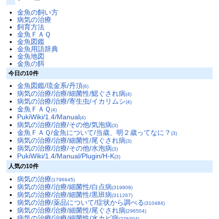
金魚の飼い方
病気の治療
飼育方法
金魚ＦＡＱ
金魚図鑑
金魚用語辞典
金魚地図
金魚の餌
今日の10件
金魚図鑑/琉金系/丹頂
(6)
病気の治療/治療/細菌性/鰓ぐされ病
(4)
病気の治療/治療/寄生虫/イカリムシ
(4)
金魚ＦＡＱ
(4)
PukiWiki/1.4/Manual
(4)
病気の治療/治療/その他/気泡病
(3)
金魚ＦＡＱ/金魚について/当歳、明２歳ってなに？
(3)
病気の治療/治療/細菌性/尾ぐされ病
(3)
病気の治療/治療/その他/水泡病
(3)
PukiWiki/1.4/Manual/Plugin/H-K
(3)
人気の10件
病気の治療
(1796645)
病気の治療/治療/細菌性/白点病
(319809)
病気の治療/治療/細菌性/黒班病
(311267)
病気の治療/薬品について/症状から調べる
(310484)
病気の治療/治療/細菌性/尾ぐされ病
(296504)
病気の治療/治療/細菌性/水カビ病
(276304)