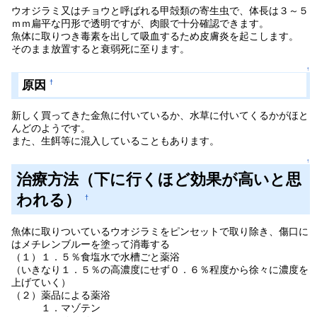
ウオジラミ又はチョウと呼ばれる甲殻類の寄生虫で、体長は３～５
ｍｍ扁平な円形で透明ですが、肉眼で十分確認できます。
魚体に取りつき毒素を出して吸血するため皮膚炎を起こします。
そのまま放置すると衰弱死に至ります。
↑
原因
†
新しく買ってきた金魚に付いているか、水草に付いてくるかがほと
んどのようです。
また、生餌等に混入していることもあります。
↑
治療方法（下に行くほど効果が高いと思
われる）
†
魚体に取りついているウオジラミをピンセットで取り除き、傷口に
はメチレンブルーを塗って消毒する
（１）１．５％食塩水で水槽ごと薬浴
（いきなり１．５％の高濃度にせず０．６％程度から徐々に濃度を
上げていく）
（２）薬品による薬浴
１．マゾテン