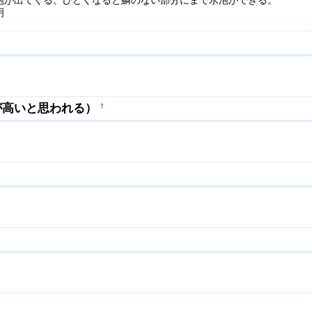
泡が出てくる。ひどくなると鱗のない部分にまで水泡ができる。
明
が高いと思われる）
†