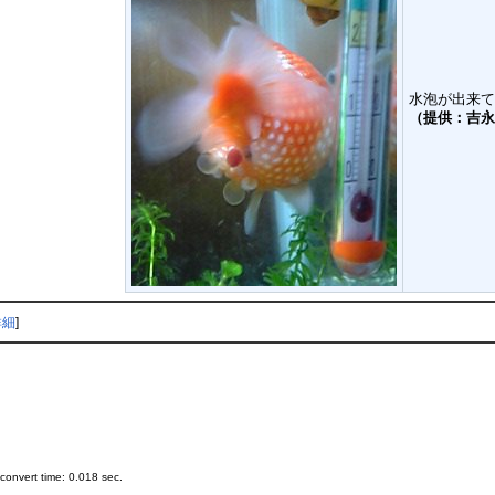
水泡が出来て
（提供：吉永
詳細
]
onvert time: 0.018 sec.