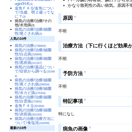
パール鱗の特有病、鱗の下から水
ugin/H-K
(3)
かなり致死性の高い病気。原因不
金魚ＦＡＱ/金魚につい
て/当歳、明２歳ってな
に？
(3)
原因
†
病気の治療/治療/その
他/水泡病
(3)
病気の治療/治療/細菌
不明
性/尾ぐされ病
(3)
人気の10件
治療方法（下に行くほど効果
病気の治療
(1796645)
病気の治療/治療/細菌
性/白点病
(319809)
不明
病気の治療/治療/細菌
性/黒班病
(311267)
病気の治療/薬品につい
て/症状から調べる
(31048
予防方法
†
4)
病気の治療/治療/細菌
性/尾ぐされ病
(296504)
不明
病気の治療/治療/細菌
性/水カビ病
(276304)
病気の治療/治療/細菌
特記事項
†
性/白雲病
(275955)
金魚ＦＡＱ
(261894)
病気の治療/治療/細菌
特になし
性/赤班病
(261026)
病気の治療/治療方法に
ついて/食塩浴
(242658)
病魚の画像
最新の10件
†