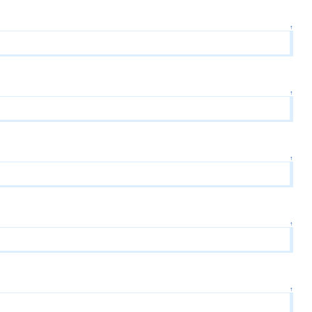
↑
↑
↑
↑
↑