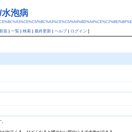
/水泡病
5%A4%A4%CE%BC%A3%CE%C5/%BC%A3%CE%C5/%A4%BD%A4%CE%C2%BE/%BF
新規
|
一覧
|
検索
|
最終更新
|
ヘルプ
|
ログイン
]
す。
）