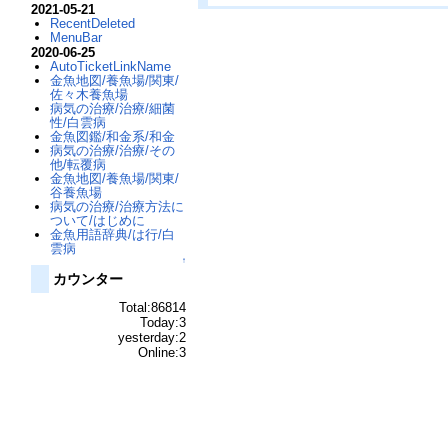
2021-05-21
RecentDeleted
MenuBar
2020-06-25
AutoTicketLinkName
金魚地図/養魚場/関東/
佐々木養魚場
病気の治療/治療/細菌
性/白雲病
金魚図鑑/和金系/和金
病気の治療/治療/その
他/転覆病
金魚地図/養魚場/関東/
谷養魚場
病気の治療/治療方法に
ついて/はじめに
金魚用語辞典/は行/白
雲病
↑
カウンター
Total:86814
Today:3
yesterday:2
Online:3