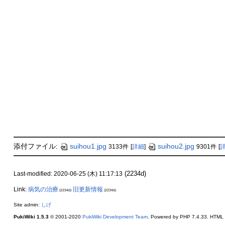
添付ファイル:
suihou1.jpg
suihou2.jpg
3133件
[
詳細
]
9301件
[
(2234d)
Last-modified: 2020-06-25 (木) 11:17:13
Link:
病気の治療
旧更新情報
(2234d)
(2234d)
Site admin:
しげ
PukiWiki 1.5.3
© 2001-2020
PukiWiki Development Team
. Powered by PHP 7.4.33. HTML c