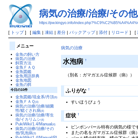
病気の治療/治療/その他
https://pw.kingyo.info/index.php?%C9%C2%B
[
トップ
] [
編集
|
凍結
|
差分
|
バックアップ
|
添付
|
リロード
] [
メニュー
病気の治療
金魚の飼い方
病気の治療
水泡病
†
飼育方法
金魚ＦＡＱ
金魚図鑑
（別名：ガマガエル症候群（病））
金魚用語辞典
金魚地図
金魚の餌
ふりがな
今日の10件
†
金魚図鑑/琉金系/丹頂
(6)
金魚ＦＡＱ
すいほうびょう
(4)
病気の治療/治療/細菌
性/鰓ぐされ病
(4)
症状
病気の治療/治療/寄生
†
虫/イカリムシ
(4)
PukiWiki/1.4/Manual
(4)
ピンポンパール特有の病気の様で
病気の治療/治療/その
またの名をガマガエル症候群（病
他/気泡病
(3)
PukiWiki/1.4/Manual/Pl