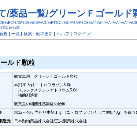
て/薬品一覧/グリーンＦゴールド
B5%A4%A4%CE%BC%A3%CE%C5/%CC%F4%C9%CA%A4%CB%A4%C4%A4%A4%
F9%CE%B3
新規
|
一覧
|
検索
|
最終更新
|
ヘルプ
|
ログイン
]
ゴールド顆粒
観賞魚用 グリーンＦゴールド顆粒
本剤10.5g中ニトロフラゾン5.0g
・スルファメラジンナトリウム5.0g
・補助剤適量
観賞魚の細菌性感染症の治療
法
水32～40Ｌ当たり本剤１ｇ（ニトロフラゾンとして約0.48g）を
/製造元
日本動物薬品株式会社/三栄製薬株式会社