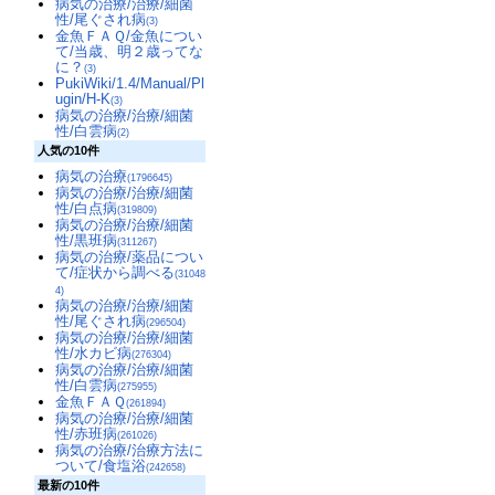
病気の治療/治療/細菌
性/尾ぐされ病
(3)
金魚ＦＡＱ/金魚につい
て/当歳、明２歳ってな
に？
(3)
PukiWiki/1.4/Manual/Pl
ugin/H-K
(3)
病気の治療/治療/細菌
性/白雲病
(2)
人気の10件
病気の治療
(1796645)
病気の治療/治療/細菌
性/白点病
(319809)
病気の治療/治療/細菌
性/黒班病
(311267)
病気の治療/薬品につい
て/症状から調べる
(31048
4)
病気の治療/治療/細菌
性/尾ぐされ病
(296504)
病気の治療/治療/細菌
性/水カビ病
(276304)
病気の治療/治療/細菌
性/白雲病
(275955)
金魚ＦＡＱ
(261894)
病気の治療/治療/細菌
性/赤班病
(261026)
病気の治療/治療方法に
ついて/食塩浴
(242658)
最新の10件