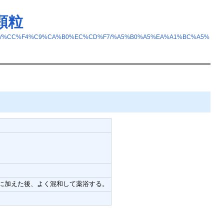
顆粒
A4%C6/%CC%F4%C9%CA%B0%EC%CD%F7/%A5%B0%A5%EA%A1%BC%A5%
徐々に加えた後、よく混和して薬浴する。