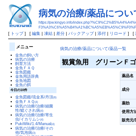
病気の治療/薬品につい
https://pw.kingyo.info/index.php?%C9%C2%
F3%A3%C6%A5%B4%A1%BC%A5%EB%A5%C9%F0%
[
トップ
] [
編集
|
凍結
|
差分
|
バックアップ
|
添付
|
リロード
] [
メニュー
病気の治療/薬品について/薬品一覧
金魚の飼い方
病気の治療
観賞魚用 グリーンＦ
飼育方法
金魚ＦＡＱ
金魚図鑑
薬品名
金魚用語辞典
金魚地図
金魚の餌
成分
今日の10件
金魚図鑑/琉金系/丹頂
(6)
金魚ＦＡＱ
(4)
薬効
病気の治療/治療/細菌
性/鰓ぐされ病
(4)
使用方
病気の治療/治療/寄生
虫/イカリムシ
販売元
(4)
PukiWiki/1.4/Manual
(4)
病気の治療/治療/その
他/気泡病
(3)