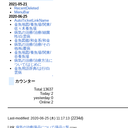
2021-05-21
RecentDeleted
MenuBar
2020-06-25
AutoTicketLinkName
金魚地図/養魚場/関東/
佐々木養魚場
病気の治療/治療/細菌
性/白雲病
金魚図鑑/和金系/和金
病気の治療/治療/その
他/転覆病
金魚地図/養魚場/関東/
谷養魚場
病気の治療/治療方法に
ついて/はじめに
金魚用語辞典/は行/白
雲病
↑
カウンター
Total:13637
Today:2
yesterday:0
Online:2
(2234d)
Last-modified: 2020-06-25 (木) 11:17:13
Link:
病気の治療/薬品について/薬品一覧
(2234d)