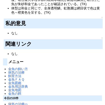
魚が朱砂和金であったことが確認されている。(TK)
体型は和金と同じで、全身透明鱗。虹胞層は網目状で色は黄
色～橙黄色を呈する。(TK)
↑
私的意見
なし
↑
関連リンク
なし
メニュー
金魚の飼い方
病気の治療
飼育方法
金魚ＦＡＱ
金魚図鑑
金魚用語辞典
金魚地図
金魚の餌
今日の10件
病気の治療
(7)