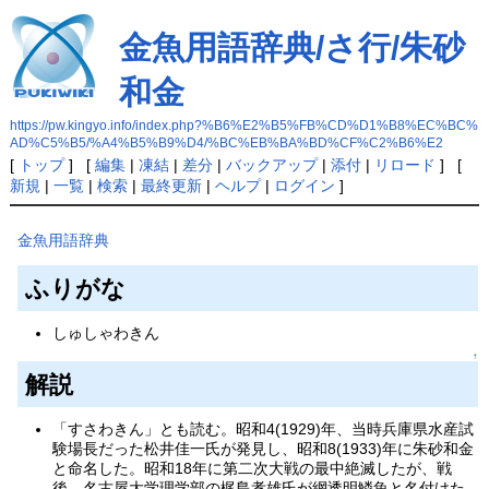
金魚用語辞典/さ行/朱砂
和金
https://pw.kingyo.info/index.php?%B6%E2%B5%FB%CD%D1%B8%EC%BC%
AD%C5%B5/%A4%B5%B9%D4/%BC%EB%BA%BD%CF%C2%B6%E2
[
トップ
] [
編集
|
凍結
|
差分
|
バックアップ
|
添付
|
リロード
] [
新規
|
一覧
|
検索
|
最終更新
|
ヘルプ
|
ログイン
]
金魚用語辞典
ふりがな
しゅしゃわきん
↑
解説
「すさわきん」とも読む。昭和4(1929)年、当時兵庫県水産試
験場長だった松井佳一氏が発見し、昭和8(1933)年に朱砂和金
と命名した。昭和18年に第二次大戦の最中絶滅したが、戦
後、名古屋大学理学部の梶島孝雄氏が網透明鱗魚と名付けた