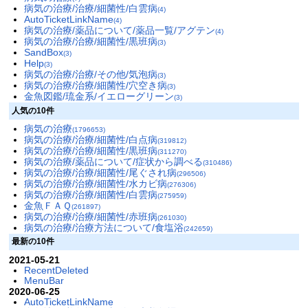
病気の治療/治療/細菌性/白雲病
(4)
AutoTicketLinkName
(4)
病気の治療/薬品について/薬品一覧/アグテン
(4)
病気の治療/治療/細菌性/黒班病
(3)
SandBox
(3)
Help
(3)
病気の治療/治療/その他/気泡病
(3)
病気の治療/治療/細菌性/穴空き病
(3)
金魚図鑑/琉金系/イエローグリーン
(3)
人気の10件
病気の治療
(1796653)
病気の治療/治療/細菌性/白点病
(319812)
病気の治療/治療/細菌性/黒班病
(311270)
病気の治療/薬品について/症状から調べる
(310486)
病気の治療/治療/細菌性/尾ぐされ病
(296506)
病気の治療/治療/細菌性/水カビ病
(276306)
病気の治療/治療/細菌性/白雲病
(275959)
金魚ＦＡＱ
(261897)
病気の治療/治療/細菌性/赤班病
(261030)
病気の治療/治療方法について/食塩浴
(242659)
最新の10件
2021-05-21
RecentDeleted
MenuBar
2020-06-25
AutoTicketLinkName